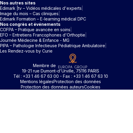
Nos autres sites
Edimark |tv – Vidéos médicales d'experts
Image du mois – Cas cliniques
Edimark Formation – E-learning médical DPC
Nos congrès et événements
COFPA – Pratique avancée en soins
EFO – Entretiens Francophones d'Orthoptie
Journée Médecine & Enfance - MG
PIPA – Pathologie Infectieuse Pédiatrique Ambulatoire
Les Rendez-vous by Curie
Membre de
19-21 rue Dumont-d'Urville, 75116 PARIS
Tél : +33 1 46 67 63 00 - Fax : +33 1 46 67 63 10
Mentions légales
Protection des données
Protection des données auteurs
Cookies
Rechercher un mot clé
Identifiant / Mot de passe oubli
Pour accéder aux contenus publiés sur Edimark.fr vous dev
posséder un compte et vous identifier au moyen d’un email e
Déjà inscrit(e)
Déjà inscrit(e)
Pas encore inscrit(e) ?
Pas encore inscrit(e) ?
Vous avez oublié votre mot de passe ?
d’un mot de passe. L’email est celui que vous avez renseigné
Merci de saisir votre e-mail. Vous recevrez un message
lors de votre inscription ou de votre abonnement à l’une de 
Connectez-vous à votre compte
Connectez-vous à votre compte
pour réinitialiser votre mot de passe.
publications. Si toutefois vous ne vous souvenez plus de vos