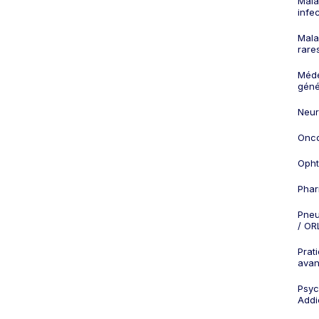
Mala
infe
Mala
rare
Méd
géné
Neur
Onco
Opht
Phar
Pneu
/ OR
Prat
ava
Psych
Addi