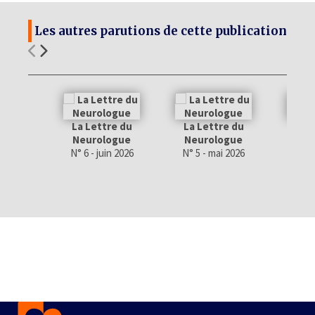
Les autres parutions de cette publication
La Lettre du
La Lettre du
La 
Neurologue
Neurologue
Neu
N° 6 - juin 2026
N° 5 - mai 2026
N° 4 