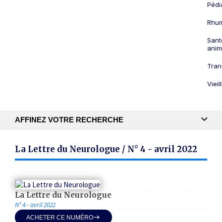
Pédi
Rhum
Sant
anim
Tran
Viei
AFFINEZ VOTRE RECHERCHE
Recherche textuelle
La Lettre du Neurologue / N° 4 - avril 2022
Publication
La Lettre du Neurologue
N° 4 - avril 2022
ACHETER CE NUMÉRO