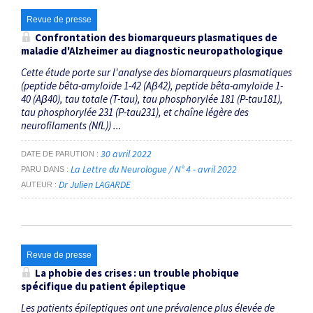
Revue de presse
Confrontation des biomarqueurs plasmatiques de
maladie d'Alzheimer au diagnostic neuropathologique
Cette étude porte sur l'analyse des biomarqueurs plasmatiques
(peptide bêta-­amyloïde 1-42 (Aβ42), peptide bêta-amyloïde 1-
40 (Aβ40), tau totale (T-tau), tau phosphorylée 181 (P-tau181),
tau phosphorylée 231 (P-tau231), et chaîne légère des
neurofilaments (NfL)) ...
30 avril 2022
DATE DE PARUTION
La Lettre du Neurologue / N° 4 - avril 2022
PARU DANS
Dr Julien LAGARDE
AUTEUR
Revue de presse
La phobie des crises : un trouble phobique
spécifique du patient épileptique
Les patients épileptiques ont une prévalence plus élevée de