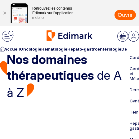
Retrouvez les contenus
Edimark sur l'application
Ouvrir
mobile
Accueil
Oncologie
Hématologie
Hépato-gastroentérologie
Dermato
Nos domaines
Card
Card
thérapeutiques
de A
et
Méta
à Z
Derm
Gyné
Héma
Hépa
gast