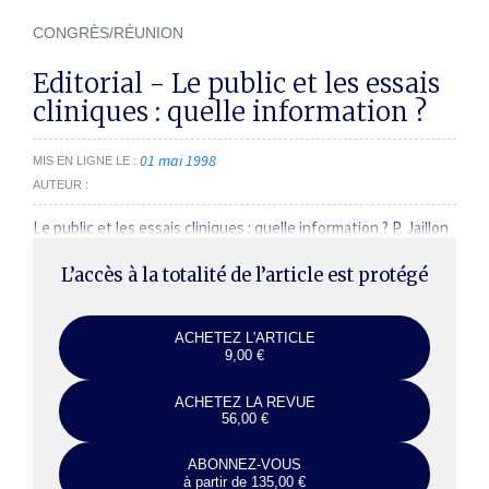
CONGRÈS/RÉUNION
Editorial - Le public et les essais
cliniques : quelle information ?
01 mai 1998
MIS EN LIGNE LE
AUTEUR
Le public et les essais cliniques : quelle information ? P. Jaillon
L’accès à la totalité de l’article est protégé
ACHETEZ L'ARTICLE
9,00 €
ACHETEZ LA REVUE
56,00 €
ABONNEZ-VOUS
à partir de 135,00 €