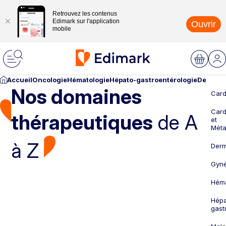
Retrouvez les contenus
Edimark sur l'application
Ouvrir
mobile
Accueil
Oncologie
Hématologie
Hépato-gastroentérologie
Dermato
Nos domaines
Card
Card
thérapeutiques
de A
et
Méta
à Z
Derm
Gyné
Héma
Hépa
gast