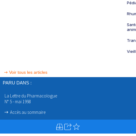
Pédi
Rhum
Sant
anim
Tran
Viei
Voir tous les articles
PARU DANS :
La Lettre du Pharmacologue
N° 5 - mai 1998
Accès au sommaire