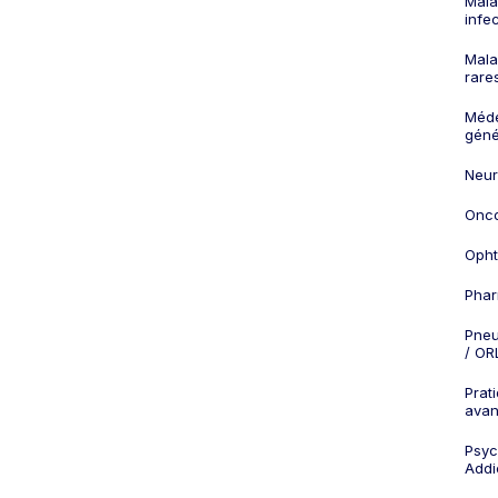
Mala
infe
Mala
rare
Méd
géné
Neur
Onco
Opht
Phar
Pneu
/ OR
Prat
ava
Psych
Addi