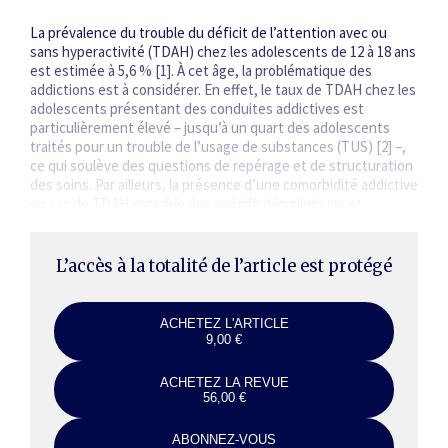
La prévalence du trouble du déficit de l’attention avec ou
sans hyperactivité (TDAH) chez les adolescents de 12 à 18 ans
est estimée à 5,6 % [1]. À cet âge, la problématique des
addictions est à considérer. En effet, le taux de TDAH chez les
adolescents présentant des conduites addictives est
particulièrement élevé – jusqu’à un quart des adolescents
traités pour un trouble de l’usage de substances (TUS) [2] –,
ce qui soulève des questions de repérage et de structuration
des soins. Par ailleurs, la présence d’une comorbidité addictive
en cas de TDAH entraîne des spécificités cliniques et
thérapeutiques…
L’accès à la totalité de l’article est protégé
ACHETEZ L'ARTICLE
9,00 €
ACHETEZ LA REVUE
56,00 €
ABONNEZ-VOUS