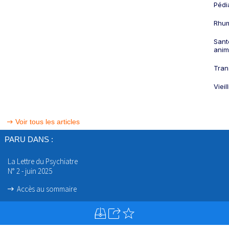
Pédi
Rhum
Sant
anim
Tran
Viei
Voir tous les articles
PARU DANS :
La Lettre du Psychiatre
N° 2 - juin 2025
Accès au sommaire