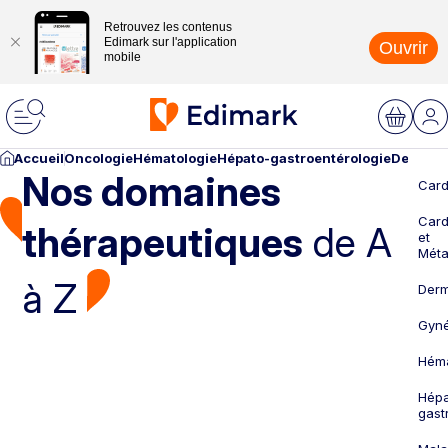
Retrouvez les contenus
Edimark sur l'application
Ouvrir
mobile
Accueil
Oncologie
Hématologie
Hépato-gastroentérologie
Dermato
Nos domaines
Card
Card
thérapeutiques
de A
et
Méta
à Z
Derm
Gyné
Héma
Hépa
gast