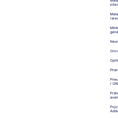
Mala
infe
Mala
rare
Méd
géné
Neur
Onco
Opht
Phar
Pneu
/ OR
Prat
ava
Psych
Addi