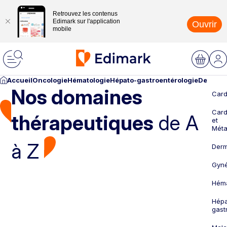
Retrouvez les contenus
Edimark sur l'application
Ouvrir
mobile
Accueil
Oncologie
Hématologie
Hépato-gastroentérologie
Dermato
Nos domaines
Card
Card
thérapeutiques
de A
et
Méta
à Z
Derm
Gyné
Héma
Hépa
gast