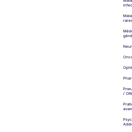
Mala
infe
Mala
rare
Méd
géné
Neur
Onco
Opht
Phar
Pneu
/ OR
Prat
ava
Psych
Addi