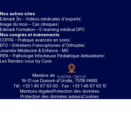
Nos autres sites
Edimark |tv – Vidéos médicales d'experts
Image du mois – Cas cliniques
Edimark Formation – E-learning médical DPC
Nos congrès et événements
COFPA – Pratique avancée en soins
EFO – Entretiens Francophones d'Orthoptie
Journée Médecine & Enfance - MG
PIPA – Pathologie Infectieuse Pédiatrique Ambulatoire
Les Rendez-vous by Curie
Membre de
19-21 rue Dumont-d'Urville, 75116 PARIS
Tél : +33 1 46 67 63 00 - Fax : +33 1 46 67 63 10
Mentions légales
Protection des données
Protection des données auteurs
Cookies
Identifiant / Mot de passe oubli
Pour accéder aux contenus publiés sur Edimark.fr vous dev
posséder un compte et vous identifier au moyen d’un email e
Déjà inscrit(e)
Déjà inscrit(e)
Pas encore inscrit(e) ?
Pas encore inscrit(e) ?
Vous avez oublié votre mot de passe ?
d’un mot de passe. L’email est celui que vous avez renseigné