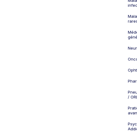
Mala
infe
Mala
rare
Méd
géné
Neur
Onco
Opht
Phar
Pneu
/ OR
Prat
ava
Psych
Addi