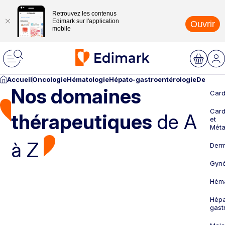
Retrouvez les contenus
Edimark sur l'application
Ouvrir
mobile
Accueil
Oncologie
Hématologie
Hépato-gastroentérologie
Dermato
Nos domaines
Card
Card
thérapeutiques
de A
et
Méta
à Z
Derm
Gyné
Héma
Hépa
gast