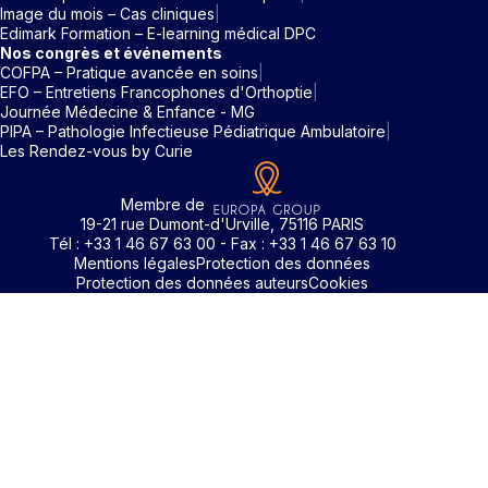
Image du mois – Cas cliniques
Edimark Formation – E-learning médical DPC
Nos congrès et événements
COFPA – Pratique avancée en soins
EFO – Entretiens Francophones d'Orthoptie
Journée Médecine & Enfance - MG
PIPA – Pathologie Infectieuse Pédiatrique Ambulatoire
Les Rendez-vous by Curie
Membre de
19-21 rue Dumont-d'Urville, 75116 PARIS
Tél : +33 1 46 67 63 00 - Fax : +33 1 46 67 63 10
Mentions légales
Protection des données
Protection des données auteurs
Cookies
Identifiant / Mot de passe oubli
Pour accéder aux contenus publiés sur Edimark.fr vous dev
posséder un compte et vous identifier au moyen d’un email e
Déjà inscrit(e)
Déjà inscrit(e)
Pas encore inscrit(e) ?
Pas encore inscrit(e) ?
Vous avez oublié votre mot de passe ?
d’un mot de passe. L’email est celui que vous avez renseigné
Merci de saisir votre e-mail. Vous recevrez un message
lors de votre inscription ou de votre abonnement à l’une de 
Connectez-vous à votre compte
Connectez-vous à votre compte
pour réinitialiser votre mot de passe.
publications. Si toutefois vous ne vous souvenez plus de vos
identifiants, veuillez nous contacter en cliquant
ici
.
Votre adresse email
Votre adresse email