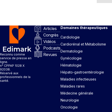
Domaines thérapeutiques
Articles
Congrès
Cardiologie
Vidéos
Cardiorénal et Métabolisme
Podcasts
Dermatologie
Revues
Reconnu comme
Gynécologie
service de presse en
ligne.
Hématologie
n° CPPAP 1028 X
92038.
Hépato-gastroentérologie
Réservé aux
professionnels de la
Maladies infectieuses
santé.
Maladies rares
Médecine générale
Neurologie
Oncologie