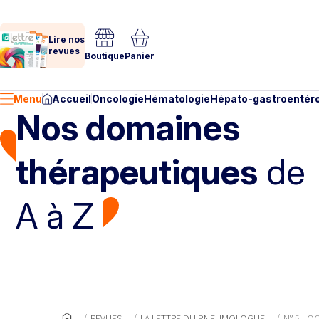
Lire nos
revues
Boutique
Panier
Menu
Accueil
Oncologie
Hématologie
Hépato-gastroentéro
Nos domaines
thérapeutiques
de
A à Z
REVUES
LA LETTRE DU PNEUMOLOGUE
N° 5 - 