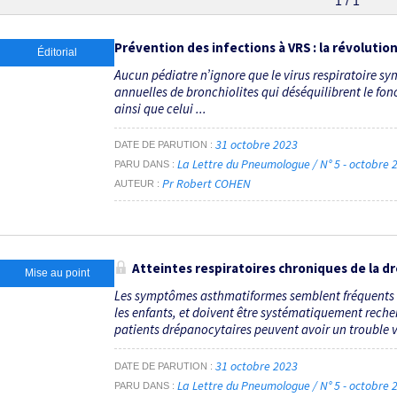
1 / 1
Prévention des infections à VRS : la révolutio
Éditorial
Aucun pédiatre n’ignore que le virus respiratoire sy
annuelles de bronchiolites qui déséqui­librent le fo
ainsi que celui ...
31 octobre 2023
DATE DE PARUTION
La Lettre du Pneumologue / N° 5 - octobre
PARU DANS
Pr Robert COHEN
AUTEUR
Atteintes respiratoires chroniques de la 
Mise au point
Les symptômes asthmatiformes semblent fréquents 
les enfants, et doivent être systématiquement recher
patients drépanocytaires peuvent avoir un trouble ven
31 octobre 2023
DATE DE PARUTION
La Lettre du Pneumologue / N° 5 - octobre
PARU DANS