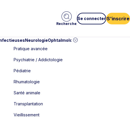
S'inscrire
Se connecter
Recherche
infectieuses
Neurologie
Ophtalmologie
Pédiatrie
Cardiologie
Car
Pratique avancée
Psychiatrie / Addictologie
Pédiatrie
Rhumatologie
Santé animale
Transplantation
Vieillissement