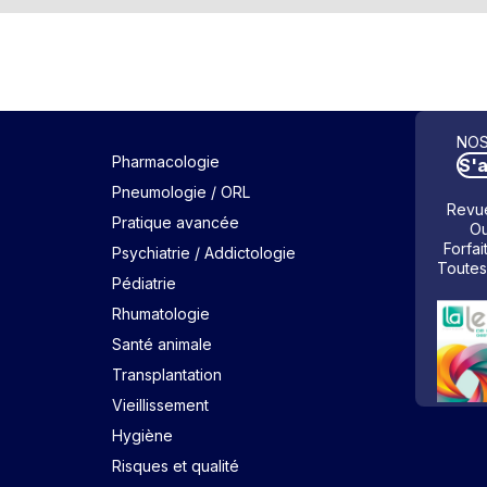
NOS
Pharmacologie
S'
Pneumologie / ORL
Revue
Pratique avancée
Ou
Forfai
Psychiatrie / Addictologie
Toutes
Pédiatrie
Rhumatologie
Santé animale
Transplantation
Vieillissement
Hygiène
Risques et qualité