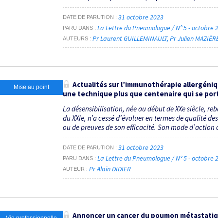
31 octobre 2023
DATE DE PARUTION
La Lettre du Pneumologue / N° 5 - octobre
PARU DANS
Pr Laurent GUILLEMINAULT
Pr Julien MAZIÈR
AUTEURS
Actualités sur l’immunothérapie allergéniqu
Mise au point
une technique plus que centenaire qui se por
La désensibilisation, née au début de XXe siècle, r
du XXIe, n’a cessé d’évoluer en termes de qualité de
ou de preuves de son efficacité. Son mode d’action c
31 octobre 2023
DATE DE PARUTION
La Lettre du Pneumologue / N° 5 - octobre
PARU DANS
Pr Alain DIDIER
AUTEUR
Annoncer un cancer du poumon métastatique
Vie professionnelle