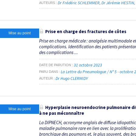
Dr Frédéric SCHLEMMER
Dr Jérémie HESTIN
AUTEURS
Prise en charge des fractures de côtes
Mise au point
Prise en charge médicale : analgésie multimodale et 
complications. Identification des patients présenta
des complications ...
31 octobre 2023
DATE DE PARUTION
La Lettre du Pneumologue / N° 5 - octobre
PARU DANS
Dr Hugo CLERMIDY
AUTEUR
Hyperplasie neuroendocrine pulmonaire dif
Mise au point
à ne pas méconnaître
La DIPNECH, acronyme anglais de diffuse idiopathic
maladie pulmonaire rare en lien avec la proliférat
bronchique des poumons et, le plus souvent, des bron