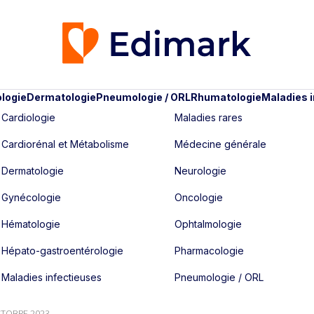
logie
Dermatologie
Pneumologie / ORL
Rhumatologie
Maladies 
Cardiologie
Maladies rares
Cardiorénal et Métabolisme
Médecine générale
Dermatologie
Neurologie
Gynécologie
Oncologie
Hématologie
Ophtalmologie
Hépato-gastroentérologie
Pharmacologie
Maladies infectieuses
Pneumologie / ORL
OCTOBRE 2023