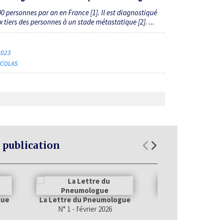
person­­nes par an en France [1]. Il est diagnostiqué
 tiers des personnes à un stade métastatique [2]. ...
 2023
CCOLAS
 publication
gue
La Lettre du Pneumologue
La Lettre du Pn
N° 1 - février 2026
N° 7 - décembr