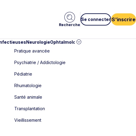
S'inscrire
Se connecter
Recherche
infectieuses
Neurologie
Ophtalmologie
Pédiatrie
Cardiologie
Car
Pratique avancée
Psychiatrie / Addictologie
Pédiatrie
Rhumatologie
Santé animale
Transplantation
Vieillissement