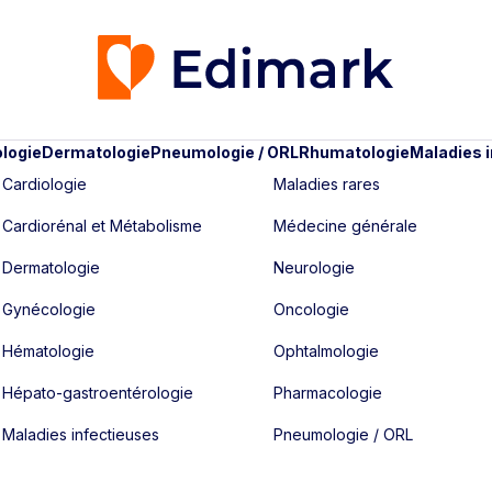
logie
Dermatologie
Pneumologie / ORL
Rhumatologie
Maladies 
Cardiologie
Maladies rares
Cardiorénal et Métabolisme
Médecine générale
Dermatologie
Neurologie
Gynécologie
Oncologie
Hématologie
Ophtalmologie
Hépato-gastroentérologie
Pharmacologie
Maladies infectieuses
Pneumologie / ORL