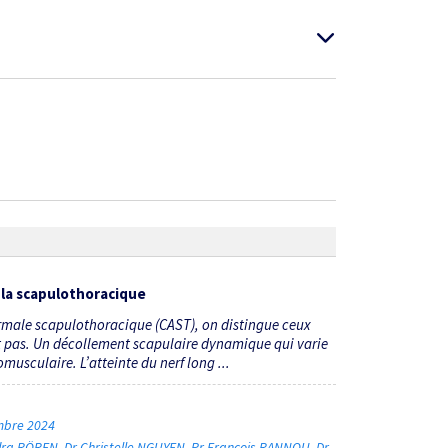
 la scapulothoracique
rmale scapulothoracique (CAST), on distingue ceux
t pas. Un décollement scapulaire dynamique qui varie
usculaire. L’atteinte du nerf long ...
embre 2024
dra RÖREN
Dr Christelle NGUYEN
Pr François RANNOU
Dr