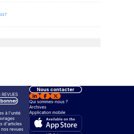
 2017
Nous contacter
 REVUES
abonner
Qui sommes-nous ?
Archives
Application mobile
s à l'unité
vrages
ts d'articles
 nos revues