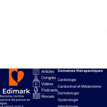
Domaines thérapeutiques
Articles
Congrès
Cardiologie
Vidéos
Cardiorénal et Métabolisme
Podcasts
Dermatologie
Revues
Reconnu comme
Gynécologie
service de presse en
ligne.
Hématologie
n° CPPAP 1028 X