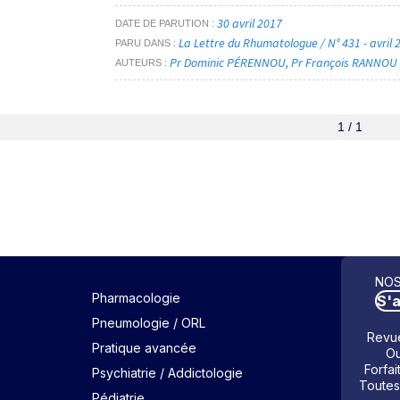
30 avril 2017
DATE DE PARUTION
La Lettre du Rhumatologue / N° 431 - avril
PARU DANS
Pr Dominic PÉRENNOU
Pr François RANNOU
AUTEURS
1 / 1
NOS
Pharmacologie
S'
Pneumologie / ORL
Revue
Pratique avancée
Ou
Forfai
Psychiatrie / Addictologie
Toutes
Pédiatrie