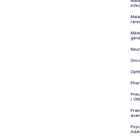
Mala
infe
Mala
rare
Méd
géné
Neur
Onco
Opht
Phar
Pneu
/ OR
Prat
ava
Psych
Addi