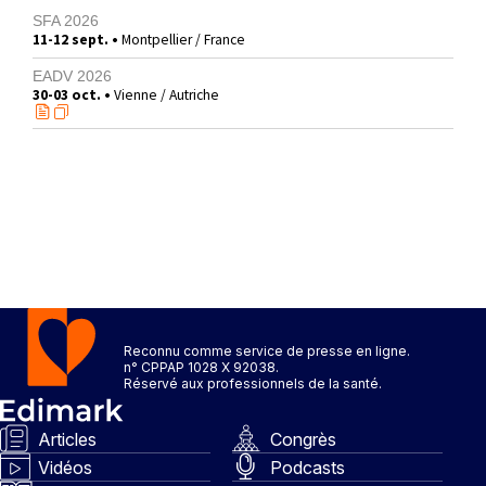
SFA 2026
11-12 sept. •
Montpellier / France
EADV 2026
30-03 oct. •
Vienne / Autriche
Reconnu comme service de presse en ligne.
n° CPPAP 1028 X 92038.
Réservé aux professionnels de la santé.
Articles
Congrès
Vidéos
Podcasts