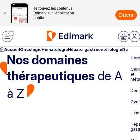
Retrouvez les contenus
Edimark sur l'application
Ouvrir
mobile
Accueil
Oncologie
Hématologie
Hépato-gastroentérologie
Dermato
Nos domaines
Card
Card
thérapeutiques
de A
et
Méta
à Z
Derm
Gyné
Héma
Hépa
gast