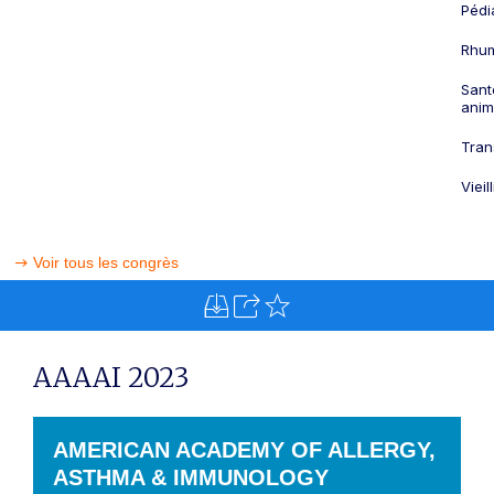
Pédi
Rhum
Sant
anim
Tran
Viei
Voir tous les congrès
AAAAI 2023
AMERICAN ACADEMY OF ALLERGY,
ASTHMA & IMMUNOLOGY