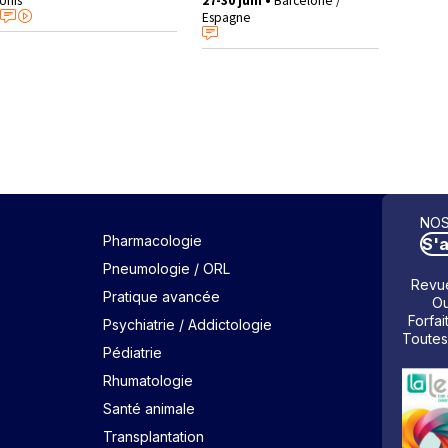
Unis
27-30 juin •
Barcelone /
Espagne
NOS
Pharmacologie
S'
Pneumologie / ORL
Revue
Pratique avancée
Ou
Forfai
Psychiatrie / Addictologie
Toutes
Pédiatrie
Rhumatologie
Santé animale
Transplantation