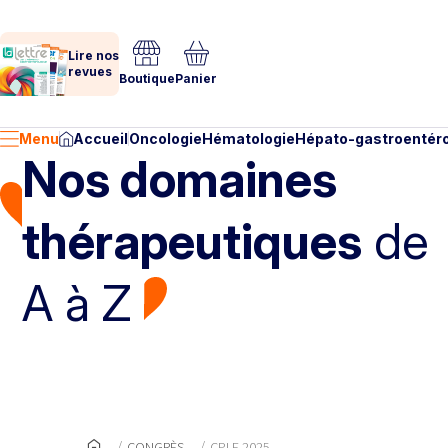
Lire nos
revues
Boutique
Panier
Menu
Accueil
Oncologie
Hématologie
Hépato-gastroentéro
Nos domaines
thérapeutiques
de
A à Z
CONGRÈS
CPLF 2025