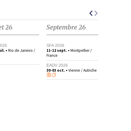
et 26
Septembre 26
2026
SFA 2026
il. •
Rio de Janeiro /
11-12 sept. •
Montpellier /
France
EADV 2026
30-03 oct. •
Vienne / Autriche