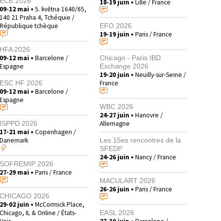
ECE 2026
18-19 juin •
Lille / France
09-12 mai •
5. května 1640/65,
140 21 Praha 4, Tchéquie /
République tchèque
EFO 2026
19-19 juin •
Paris / France
HFA 2026
09-12 mai •
Barcelone /
Chicago - Paris IBD
Espagne
Exchange 2026
19-20 juin •
Neuilly-sur-Seine /
France
ESC HF 2026
09-12 mai •
Barcelone /
Espagne
WBC 2026
24-27 juin •
Hanovre /
Allemagne
ISPPD 2026
17-21 mai •
Copenhagen /
Danemark
Les 15es rencontres de la
SFEDP
24-26 juin •
Nancy / France
SOFREMIP 2026
27-29 mai •
Paris / France
MACULART 2026
26-26 juin •
Paris / France
CHICAGO 2026
29-02 juin •
McCormick Place,
Chicago, IL & Online / États-
EASL 2026