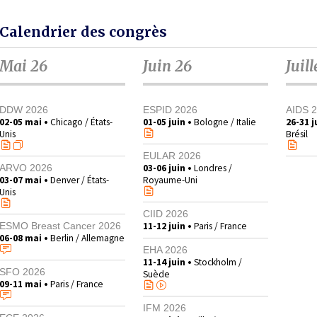
Calendrier des congrès
Mai 26
Juin 26
Juill
DDW 2026
ESPID 2026
AIDS 
02-05 mai •
Chicago / États-
01-05 juin •
Bologne / Italie
26-31 ju
Unis
Brésil
EULAR 2026
03-06 juin •
Londres /
ARVO 2026
03-07 mai •
Denver / États-
Royaume-Uni
Unis
CIID 2026
11-12 juin •
Paris / France
ESMO Breast Cancer 2026
06-08 mai •
Berlin / Allemagne
EHA 2026
11-14 juin •
Stockholm /
SFO 2026
Suède
09-11 mai •
Paris / France
IFM 2026