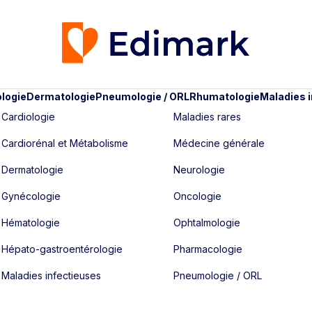
logie
Dermatologie
Pneumologie / ORL
Rhumatologie
Maladies 
Cardiologie
Maladies rares
Cardiorénal et Métabolisme
Médecine générale
Dermatologie
Neurologie
Gynécologie
Oncologie
Hématologie
Ophtalmologie
Hépato-gastroentérologie
Pharmacologie
Maladies infectieuses
Pneumologie / ORL