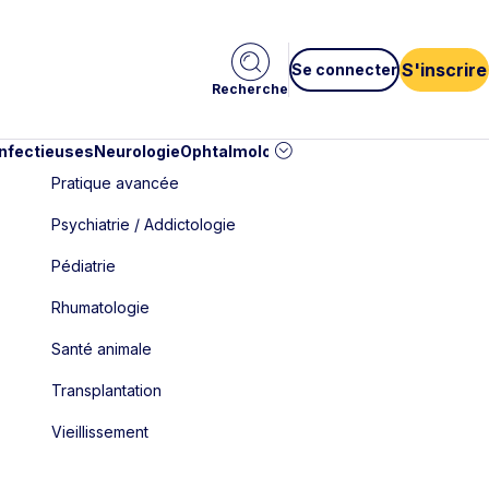
S'inscrire
Se connecter
Recherche
infectieuses
Neurologie
Ophtalmologie
Pédiatrie
Cardiologie
Car
Pratique avancée
Psychiatrie / Addictologie
Pédiatrie
Rhumatologie
Santé animale
Transplantation
Vieillissement