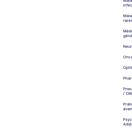
Mala
infe
Mala
rare
Méd
géné
Neur
Onco
Opht
Phar
Pneu
/ OR
Prat
ava
Psych
Addi