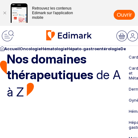
Retrouvez les contenus
Edimark sur l'application
Ouvrir
mobile
Accueil
Oncologie
Hématologie
Hépato-gastroentérologie
Dermato
Nos domaines
Card
Card
thérapeutiques
de A
et
Méta
à Z
Derm
Gyné
Héma
Hépa
gast