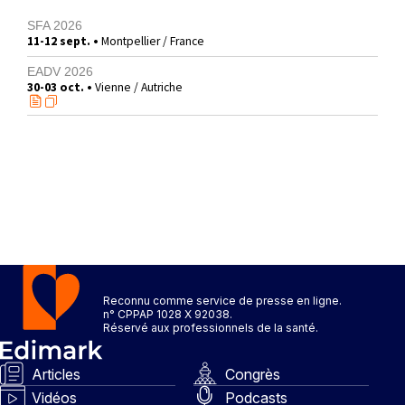
SFA 2026
11-12 sept. •
Montpellier / France
EADV 2026
30-03 oct. •
Vienne / Autriche
Reconnu comme service de presse en ligne.
n° CPPAP 1028 X 92038.
Réservé aux professionnels de la santé.
Articles
Congrès
Vidéos
Podcasts