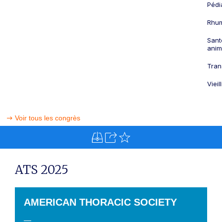
Pédi
Rhum
Sant
anim
Tran
Viei
Voir tous les congrès
ATS 2025
AMERICAN THORACIC SOCIETY