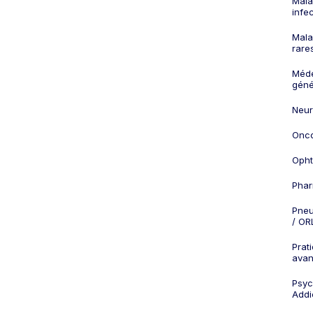
Mala
infe
Mala
rare
Méd
géné
Neur
Onco
Opht
Phar
Pneu
/ OR
Prat
ava
Psych
Addi