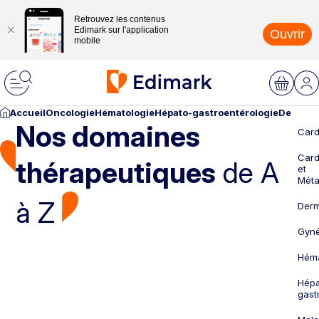
Retrouvez les contenus
Edimark sur l'application
Ouvrir
mobile
Accueil
Oncologie
Hématologie
Hépato-gastroentérologie
Dermato
Nos domaines
Card
Card
thérapeutiques
de A
et
Méta
à Z
Derm
Gyné
Héma
Hépa
gast