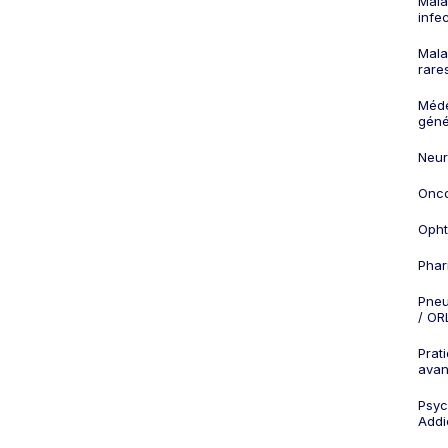
Mala
infe
Mala
rare
Méd
géné
Neur
Onco
Opht
Phar
Pneu
/ OR
Prat
ava
Psych
Addi