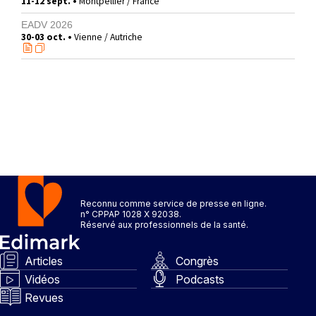
11-12 sept. •
Montpellier / France
EADV 2026
30-03 oct. •
Vienne / Autriche
Reconnu comme service de presse en ligne.
n° CPPAP 1028 X 92038.
Réservé aux professionnels de la santé.
Articles
Congrès
Vidéos
Podcasts
Revues