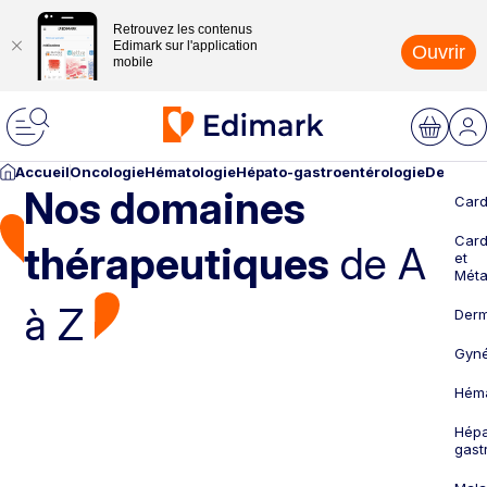
Retrouvez les contenus
Edimark sur l'application
Ouvrir
mobile
Accueil
Oncologie
Hématologie
Hépato-gastroentérologie
Dermato
Nos domaines
Card
Card
thérapeutiques
de A
et
Méta
à Z
Derm
Gyné
Héma
Hépa
gast