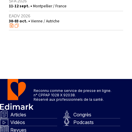
SFA 2026
11-12 sept. •
Montpellier / France
EADV 2026
30-03 oct. •
Vienne / Autriche
Reconnu comme service de presse en ligne.
n° CPPAP 1028 X 92038.
Réservé aux professionnels de la santé.
Articles
Congrès
Vidéos
Podcasts
Revues