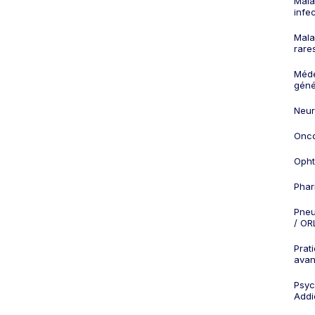
Mala
infe
Mala
rare
Méd
géné
Neur
Onco
Opht
Phar
Pneu
/ OR
Prat
ava
Psych
Addi