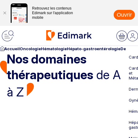
Retrouvez les contenus
Edimark sur l'application
Ouvrir
mobile
Accueil
Oncologie
Hématologie
Hépato-gastroentérologie
Dermato
Nos domaines
Card
Card
thérapeutiques
de A
et
Méta
à Z
Derm
Gyné
Héma
Hépa
gast