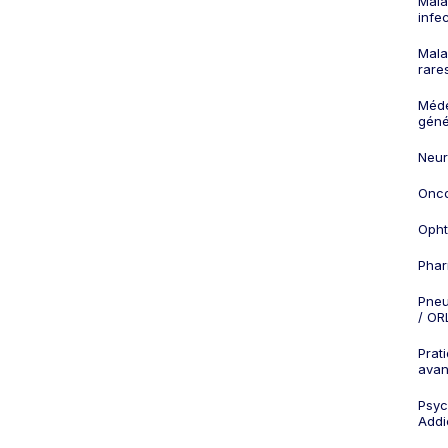
Mala
infe
Mala
rare
Méd
géné
Neur
Onco
Opht
Phar
Pneu
/ OR
Prat
ava
Psych
Addi