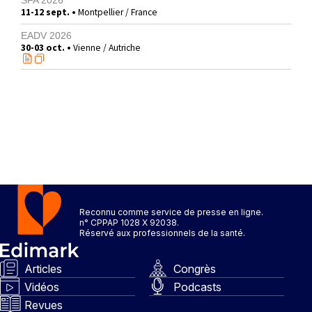
SFA 2026
11-12 sept. •
Montpellier / France
EADV 2026
30-03 oct. •
Vienne / Autriche
Reconnu comme service de presse en ligne.
n° CPPAP 1028 X 92038.
Réservé aux professionnels de la santé.
Articles
Congrès
Vidéos
Podcasts
Revues