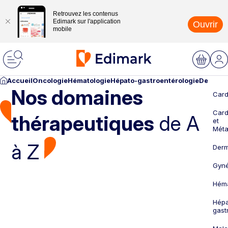
Retrouvez les contenus
Edimark sur l'application
Ouvrir
mobile
Accueil
Oncologie
Hématologie
Hépato-gastroentérologie
Dermato
Nos domaines
Card
Card
thérapeutiques
de A
et
Méta
à Z
Derm
Gyné
Héma
Hépa
gast