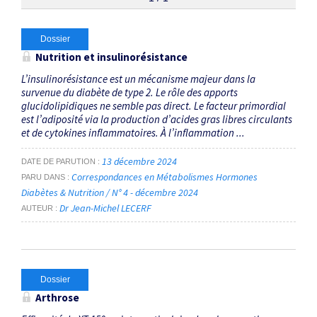
Thématiques
Dossier
Nutrition et insulinorésistance
dysbiose
×
L’insulinorésistance est un mécanisme majeur dans la
survenue du diabète de type 2. Le rôle des apports
glucidolipidiques ne semble pas direct. Le facteur primordial
Dates
est l’adiposité via la production d’acides gras libres circulants
et de cytokines inflammatoires. À l’inflammation ...
Du
au
13 décembre 2024
DATE DE PARUTION
Correspondances en Métabolismes Hormones
PARU DANS
Diabètes & Nutrition / N° 4 - décembre 2024
Dr Jean-Michel LECERF
RECHERCHER
AUTEUR
Dossier
Arthrose