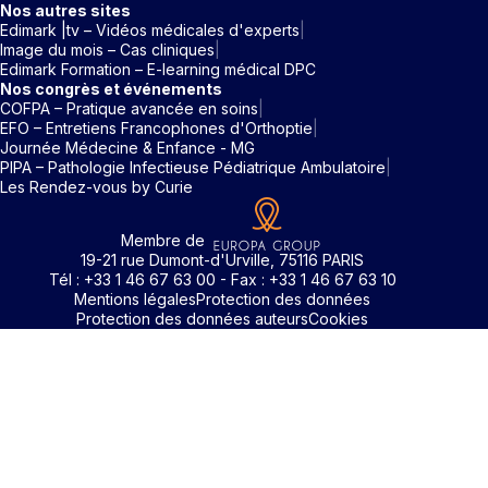
Nos autres sites
Edimark |tv – Vidéos médicales d'experts
Image du mois – Cas cliniques
Edimark Formation – E-learning médical DPC
Nos congrès et événements
COFPA – Pratique avancée en soins
EFO – Entretiens Francophones d'Orthoptie
Journée Médecine & Enfance - MG
PIPA – Pathologie Infectieuse Pédiatrique Ambulatoire
Les Rendez-vous by Curie
Membre de
19-21 rue Dumont-d'Urville, 75116 PARIS
Tél : +33 1 46 67 63 00 - Fax : +33 1 46 67 63 10
Mentions légales
Protection des données
Protection des données auteurs
Cookies
Rechercher un mot clé
Identifiant / Mot de passe oubli
Pour accéder aux contenus publiés sur Edimark.fr vous dev
posséder un compte et vous identifier au moyen d’un email e
Déjà inscrit(e)
Déjà inscrit(e)
Pas encore inscrit(e) ?
Pas encore inscrit(e) ?
Vous avez oublié votre mot de passe ?
d’un mot de passe. L’email est celui que vous avez renseigné
Merci de saisir votre e-mail. Vous recevrez un message
lors de votre inscription ou de votre abonnement à l’une de 
Connectez-vous à votre compte
Connectez-vous à votre compte
pour réinitialiser votre mot de passe.
publications. Si toutefois vous ne vous souvenez plus de vos