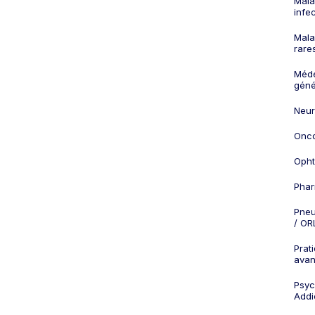
Mala
infe
Mala
rare
Méd
géné
Neur
Onco
Opht
Phar
Pneu
/ OR
Prat
ava
Psych
Addi