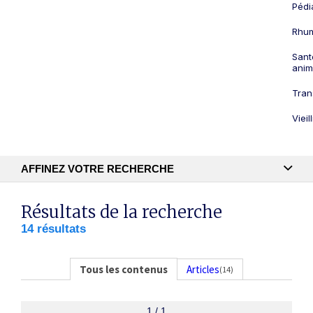
Pédi
Rhum
Sant
anim
Tran
Viei
AFFINEZ VOTRE RECHERCHE
Recherche textuelle
Résultats de la recherche
14 résultats
Publication
Tous les contenus
Articles
(14)
1 / 1