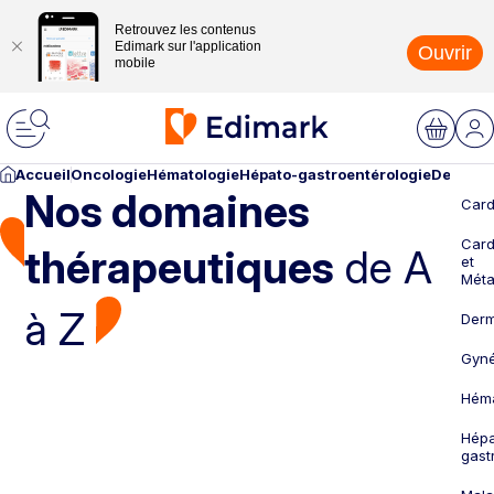
Retrouvez les contenus
Edimark sur l'application
Ouvrir
mobile
Accueil
Oncologie
Hématologie
Hépato-gastroentérologie
Dermato
Nos domaines
Card
Card
thérapeutiques
de A
et
Méta
à Z
Derm
Gyné
Héma
Hépa
gast