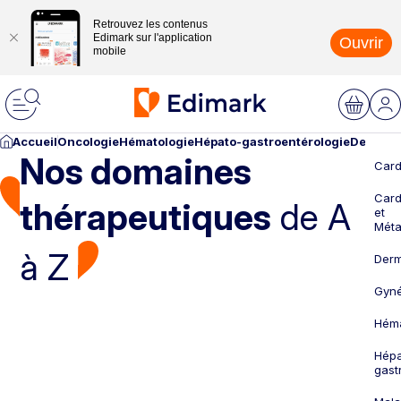
Retrouvez les contenus
Edimark sur l'application
Ouvrir
mobile
Accueil
Oncologie
Hématologie
Hépato-gastroentérologie
Dermato
Nos domaines
Card
Card
thérapeutiques
de A
et
Méta
à Z
Derm
Gyné
Héma
Hépa
gast