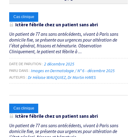
Thématiques
Cas clinique
Ictère fébrile chez un patient sans abri
ictère
×
Un patient de 77 ans sans antécédents, vivant à Paris sans
domicile fixe, se présente aux urgences pour altération de
l’état général, frissons et hématurie. Observation
Dates
Cliniquement, le patient est fébrile à ...
Du
2 décembre 2025
DATE DE PARUTION
au
Images en Dermatologie / N° 6 - décembre 2025
PARU DANS
Dr Héloïse WAUQUIEZ
Dr Martin HAYES
AUTEURS
RECHERCHER
Cas clinique
Ictère fébrile chez un patient sans abri
Un patient de 77 ans sans antécédents, vivant à Paris sans
domicile fixe, se présente aux urgences pour altération de