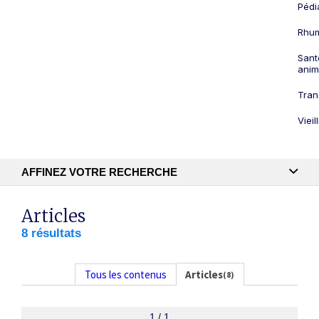
Pédi
Rhum
Sant
anim
Tran
Viei
AFFINEZ VOTRE RECHERCHE
Recherche textuelle
Articles
8 résultats
Publication
Tous les contenus
Articles
(8)
1 / 1