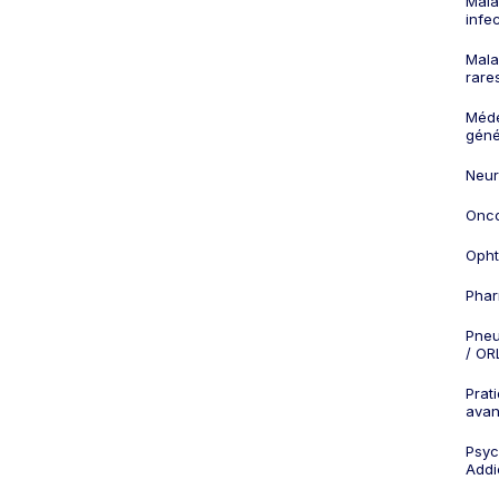
Mala
infe
Mala
rare
Méd
géné
Neur
Onco
Opht
Phar
Pneu
/ OR
Prat
ava
Psych
Addi