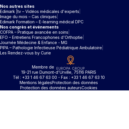
Nos autres sites
Edimark |tv – Vidéos médicales d'experts
Image du mois – Cas cliniques
Edimark Formation – E-learning médical DPC
Nos congrès et événements
COFPA – Pratique avancée en soins
EFO – Entretiens Francophones d'Orthoptie
Journée Médecine & Enfance - MG
PIPA – Pathologie Infectieuse Pédiatrique Ambulatoire
Les Rendez-vous by Curie
Membre de
19-21 rue Dumont-d'Urville, 75116 PARIS
Tél : +33 1 46 67 63 00 - Fax : +33 1 46 67 63 10
Mentions légales
Protection des données
Protection des données auteurs
Cookies
Identifiant / Mot de passe oubli
Pour accéder aux contenus publiés sur Edimark.fr vous dev
posséder un compte et vous identifier au moyen d’un email e
Déjà inscrit(e)
Déjà inscrit(e)
Pas encore inscrit(e) ?
Pas encore inscrit(e) ?
Vous avez oublié votre mot de passe ?
d’un mot de passe. L’email est celui que vous avez renseigné
Merci de saisir votre e-mail. Vous recevrez un message
lors de votre inscription ou de votre abonnement à l’une de 
Connectez-vous à votre compte
Connectez-vous à votre compte
pour réinitialiser votre mot de passe.