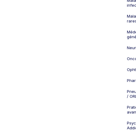
Mala
infe
Mala
rare
Méd
géné
Neur
Onco
Opht
Phar
Pneu
/ OR
Prat
ava
Psych
Addi