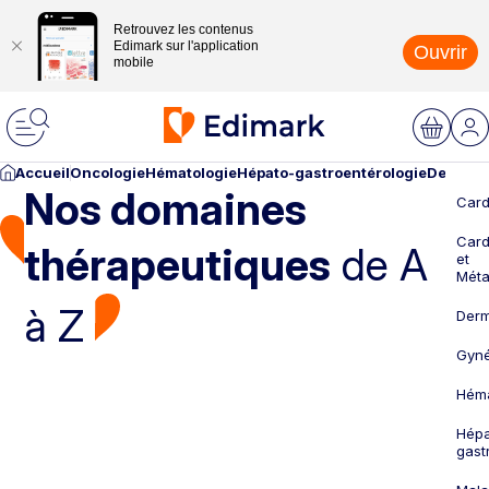
Retrouvez les contenus
Edimark sur l'application
Ouvrir
mobile
Accueil
Oncologie
Hématologie
Hépato-gastroentérologie
Dermato
Nos domaines
Card
Card
thérapeutiques
de A
et
Méta
à Z
Derm
Gyné
Héma
Hépa
gast