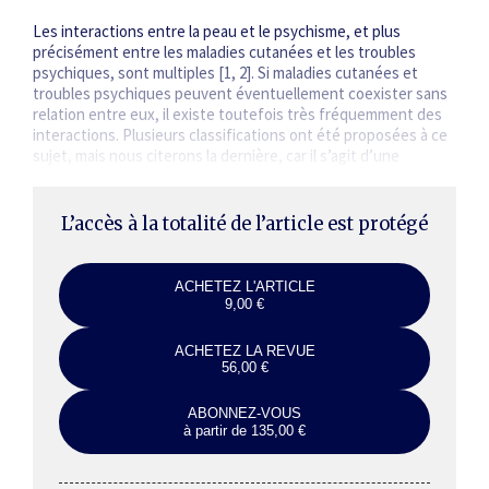
Les interactions entre la peau et le psychisme, et plus
précisément entre les maladies cutanées et les troubles
psychiques, sont multiples [1, 2]. Si maladies cutanées et
troubles psychiques peuvent éventuellement coexister sans
relation entre eux, il existe toutefois très fréquemment des
interactions. Plusieurs classifications ont été proposées à ce
sujet, mais nous citerons la dernière, car il s’agit d’une
classification internationale réalisée par les sociétés…
L’accès à la totalité de l’article est protégé
ACHETEZ L'ARTICLE
9,00 €
ACHETEZ LA REVUE
56,00 €
ABONNEZ-VOUS
à partir de 135,00 €