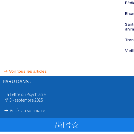
Pédi
Rhum
Sant
anim
Tran
Viei
Voir tous les articles
PARU DANS :
La Lettre du Psychiatre
N° 3 - septembre 2025
Accès au sommaire