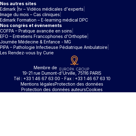
Nos autres sites
Edimark |tv – Vidéos médicales d'experts
Image du mois – Cas cliniques
Edimark Formation – E-learning médical DPC
Nos congrès et événements
COFPA – Pratique avancée en soins
EFO – Entretiens Francophones d'Orthoptie
Journée Médecine & Enfance - MG
PIPA – Pathologie Infectieuse Pédiatrique Ambulatoire
Les Rendez-vous by Curie
Membre de
19-21 rue Dumont-d'Urville, 75116 PARIS
Tél : +33 1 46 67 63 00 - Fax : +33 1 46 67 63 10
Mentions légales
Protection des données
Protection des données auteurs
Cookies
Identifiant / Mot de passe oubli
Pour accéder aux contenus publiés sur Edimark.fr vous dev
posséder un compte et vous identifier au moyen d’un email e
Déjà inscrit(e)
Déjà inscrit(e)
Pas encore inscrit(e) ?
Pas encore inscrit(e) ?
Vous avez oublié votre mot de passe ?
d’un mot de passe. L’email est celui que vous avez renseigné
Merci de saisir votre e-mail. Vous recevrez un message
lors de votre inscription ou de votre abonnement à l’une de 
Connectez-vous à votre compte
Connectez-vous à votre compte
pour réinitialiser votre mot de passe.
publications. Si toutefois vous ne vous souvenez plus de vos