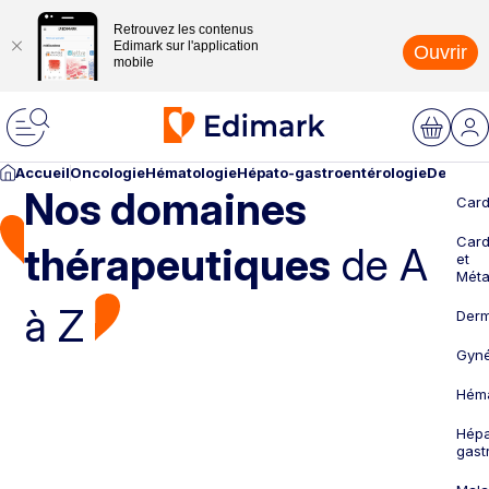
Retrouvez les contenus
Edimark sur l'application
Ouvrir
mobile
Accueil
Oncologie
Hématologie
Hépato-gastroentérologie
Dermato
Nos domaines
Card
Card
thérapeutiques
de A
et
Méta
à Z
Derm
Gyné
Héma
Hépa
gast