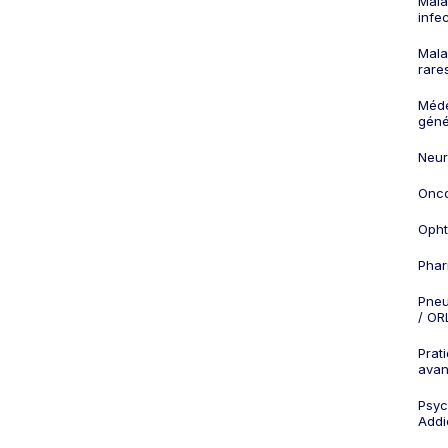
Mala
infe
Mala
rare
Méd
géné
Neur
Onco
Opht
Phar
Pneu
/ OR
Prat
ava
Psych
Addi