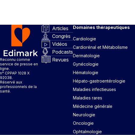
Domaines thérapeutiques
Articles
Congrès
Cardiologie
Vidéos
Cardiorénal et Métabolisme
Podcasts
Dermatologie
Revues
Reconnu comme
Gynécologie
service de presse en
ligne.
Hématologie
n° CPPAP 1028 X
92038.
Hépato-gastroentérologie
Réservé aux
professionnels de la
Maladies infectieuses
santé.
Maladies rares
Médecine générale
Neurologie
Oncologie
Ophtalmologie