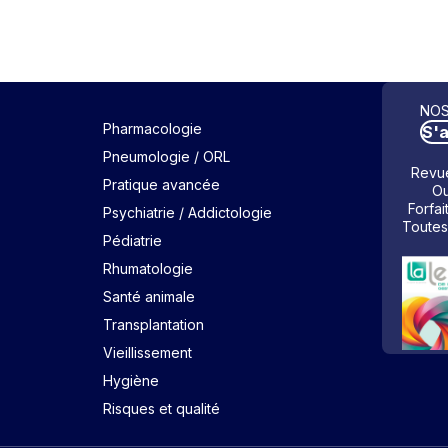
NOS
Pharmacologie
S'
Pneumologie / ORL
Revue
Pratique avancée
Ou
Forfai
Psychiatrie / Addictologie
Toutes
Pédiatrie
Rhumatologie
Santé animale
Transplantation
Vieillissement
Hygiène
Risques et qualité