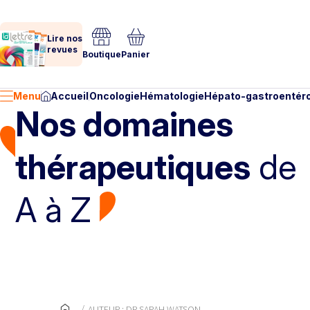
Lire nos
revues
Boutique
Panier
Menu
Accueil
Oncologie
Hématologie
Hépato-gastroentéro
Nos domaines
thérapeutiques
de
A à Z
AUTEUR : DR SARAH WATSON