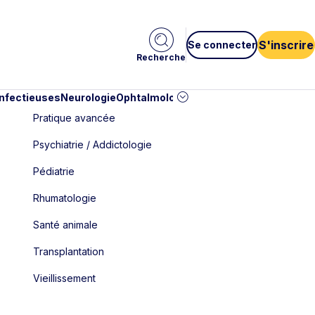
S'inscrire
Se connecter
Recherche
infectieuses
Neurologie
Ophtalmologie
Pédiatrie
Cardiologie
Car
Pratique avancée
Psychiatrie / Addictologie
Pédiatrie
Rhumatologie
Santé animale
Transplantation
Vieillissement