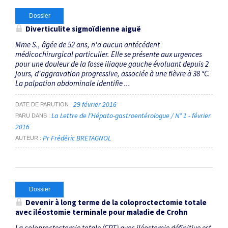
Dossier
Diverticulite sigmoïdienne aiguë
Mme S., âgée de 52 ans, n'a aucun antécédent
médicochirurgical particulier. Elle se présente aux urgences
pour une douleur de la fosse iliaque gauche évoluant depuis 2
jours, d'aggravation progressive, associée à une fièvre à 38 °C.
La palpation abdominale identifie ...
29 février 2016
DATE DE PARUTION
La Lettre de l’Hépato-gastroentérologue / N° 1 - février
PARU DANS
2016
Pr Frédéric BRETAGNOL
AUTEUR
Dossier
Devenir à long terme de la coloproctectomie totale
avec iléostomie terminale pour maladie de Crohn
La coloproctectomie totale (CPT) avec iléostomie définitive est