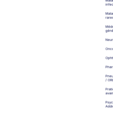
Mala
infe
Mala
rare
Méd
géné
Neur
Onco
Opht
Phar
Pneu
/ OR
Prat
ava
Psych
Addi