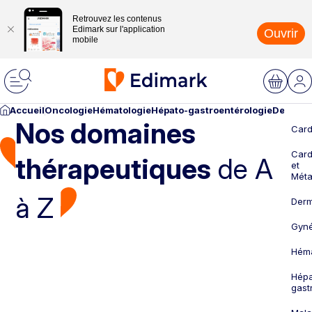
Retrouvez les contenus
Edimark sur l'application
Ouvrir
mobile
Accueil
Oncologie
Hématologie
Hépato-gastroentérologie
Dermato
Nos domaines
Card
Card
thérapeutiques
de A
et
Méta
à Z
Derm
Gyné
Héma
Hépa
gast