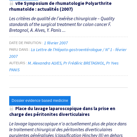
vIIe Symposium de rhumatologie Polyarthrite
rhumatoïde : actualités (2007)
Les critères de qualité de l’exérèse chirurgicale – Quality
standards of the surgical treatment for colon cancer F.
Bretagnol, A. Alves, Y. Panis ...
1 février 2007
DATE DE PARUTION
La Lettre de l’Hépato-gastroentérologue / N° 1 - février
PARU DANS
2007
M. Alexandra ALVES
Pr Frédéric BRETAGNOL
Pr Yves
AUTEURS
PANIS
Dossier evidence based medicine
Place du lavage laparoscopique dans la prise en
charge des péritonites diverticulaires
Le lavage laparoscopique n'a actuellement plus de place dans
le traitement chirurgical des péritonites diverticulaires
purulentes généralisées (classification Hinchey III) en dehors