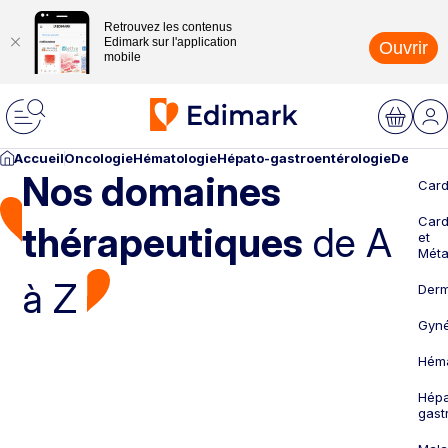
Retrouvez les contenus
Edimark sur l'application
Ouvrir
mobile
Accueil
Oncologie
Hématologie
Hépato-gastroentérologie
Dermato
Nos domaines
Card
Card
thérapeutiques
de A
et
Méta
à Z
Derm
Gyné
Héma
Hépa
gast