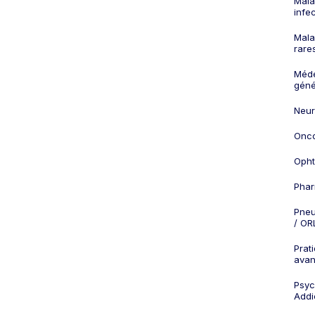
Mala
infe
Mala
rare
Méd
géné
Neur
Onco
Opht
Phar
Pneu
/ OR
Prat
ava
Psych
Addi