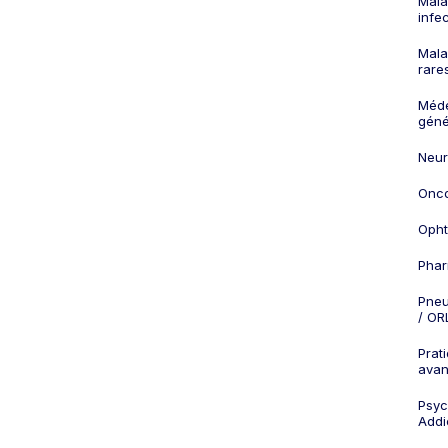
Mala
infe
Mala
rare
Méd
géné
Neur
Onco
Opht
Phar
Pneu
/ OR
Prat
ava
Psych
Addi