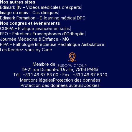
Nos autres sites
Edimark |tv – Vidéos médicales d'experts
Image du mois – Cas cliniques
Edimark Formation – E-learning médical DPC
Nos congrès et événements
COFPA – Pratique avancée en soins
EFO – Entretiens Francophones d'Orthoptie
Journée Médecine & Enfance - MG
PIPA – Pathologie Infectieuse Pédiatrique Ambulatoire
Les Rendez-vous by Curie
Membre de
19-21 rue Dumont-d'Urville, 75116 PARIS
Tél : +33 1 46 67 63 00 - Fax : +33 1 46 67 63 10
Mentions légales
Protection des données
Protection des données auteurs
Cookies
Identifiant / Mot de passe oubli
Pour accéder aux contenus publiés sur Edimark.fr vous dev
posséder un compte et vous identifier au moyen d’un email e
Déjà inscrit(e)
Déjà inscrit(e)
Pas encore inscrit(e) ?
Pas encore inscrit(e) ?
Vous avez oublié votre mot de passe ?
d’un mot de passe. L’email est celui que vous avez renseigné
Merci de saisir votre e-mail. Vous recevrez un message
lors de votre inscription ou de votre abonnement à l’une de 
Connectez-vous à votre compte
Connectez-vous à votre compte
pour réinitialiser votre mot de passe.
publications. Si toutefois vous ne vous souvenez plus de vos