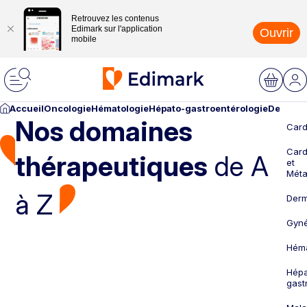
Retrouvez les contenus
Edimark sur l'application
Ouvrir
mobile
Accueil
Oncologie
Hématologie
Hépato-gastroentérologie
Dermato
Nos domaines
Card
Card
thérapeutiques
de A
et
Méta
à Z
Derm
Gyné
Héma
Hépa
gast