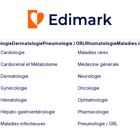
logie
Dermatologie
Pneumologie / ORL
Rhumatologie
Maladies 
Cardiologie
Maladies rares
Cardiorénal et Métabolisme
Médecine générale
Dermatologie
Neurologie
Gynécologie
Oncologie
Hématologie
Ophtalmologie
Hépato-gastroentérologie
Pharmacologie
Maladies infectieuses
Pneumologie / ORL