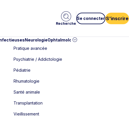
S'inscrire
Se connecter
Recherche
infectieuses
Neurologie
Ophtalmologie
Pédiatrie
Cardiologie
Car
Pratique avancée
Psychiatrie / Addictologie
Pédiatrie
Rhumatologie
Santé animale
Transplantation
Vieillissement