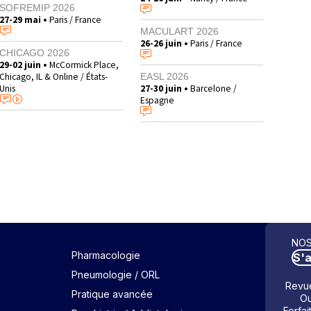
SOFREMIP 2026
27-29 mai •
Paris / France
MACULART 2026
26-26 juin •
Paris / France
CHICAGO 2026
29-02 juin •
McCormick Place,
Chicago, IL & Online / États-
EASL 2026
Unis
27-30 juin •
Barcelone /
Espagne
NOS
Pharmacologie
S'
Pneumologie / ORL
Revue
Pratique avancée
Ou
Forfai