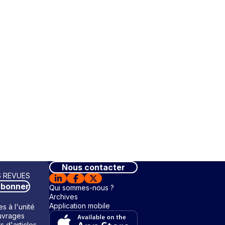
Nous contacter
 REVUES
abonner
Qui sommes-nous ?
Archives
Application mobile
s à l'unité
vrages
ts d'articles