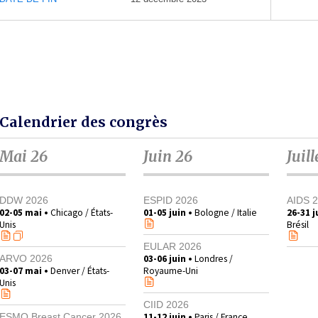
Calendrier des congrès
Mai 26
Juin 26
Juill
DDW 2026
ESPID 2026
AIDS 
02-05 mai •
Chicago / États-
01-05 juin •
Bologne / Italie
26-31 ju
Unis
Brésil
EULAR 2026
03-06 juin •
Londres /
ARVO 2026
03-07 mai •
Denver / États-
Royaume-Uni
Unis
CIID 2026
11-12 juin •
Paris / France
ESMO Breast Cancer 2026