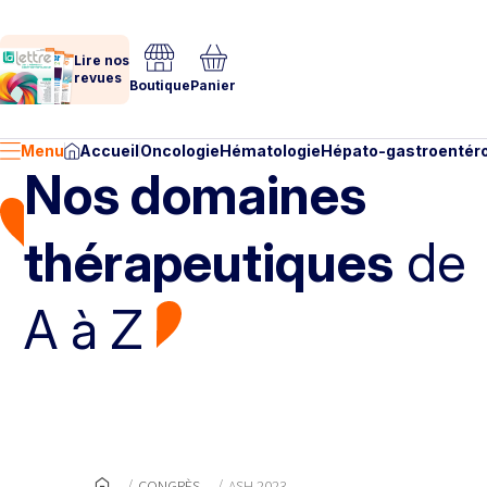
Lire nos
revues
Boutique
Panier
Menu
Accueil
Oncologie
Hématologie
Hépato-gastroentéro
Nos domaines
thérapeutiques
de
A à Z
CONGRÈS
ASH 2023