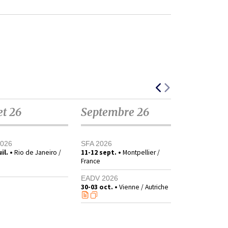
et 26
Septembre 26
2026
SFA 2026
il. •
Rio de Janeiro /
11-12 sept. •
Montpellier /
France
EADV 2026
30-03 oct. •
Vienne / Autriche