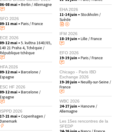
06-08 mai •
Berlin / Allemagne
EHA 2026
11-14 juin •
Stockholm /
SFO 2026
Suède
09-11 mai •
Paris / France
IFM 2026
ECE 2026
18-19 juin •
Lille / France
09-12 mai •
5. května 1640/65,
140 21 Praha 4, Tchéquie /
République tchèque
EFO 2026
19-19 juin •
Paris / France
HFA 2026
09-12 mai •
Barcelone /
Chicago - Paris IBD
Espagne
Exchange 2026
19-20 juin •
Neuilly-sur-Seine /
France
ESC HF 2026
09-12 mai •
Barcelone /
Espagne
WBC 2026
24-27 juin •
Hanovre /
Allemagne
ISPPD 2026
17-21 mai •
Copenhagen /
Danemark
Les 15es rencontres de la
SFEDP
24-26 juin •
Nancy / France