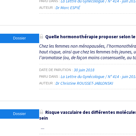
La Lettre du Gynécologue / N° 414 - juin 20
PARU DANS
Dr Marc ESPIÉ
AUTEUR
Quelle hormonothérapie proposer selon le
Dossier
Chez les femmes non ménopausées, l'hormonothérapi
haut risque, ainsi que chez les femmes très jeunes, 
l'aromatase (ou, de façon moins consensuelle, au ta
30 juin 2018
DATE DE PARUTION
La Lettre du Gynécologue / N° 414 - juin 20
PARU DANS
Dr Christine ROUSSET-JABLONSKI
AUTEUR
Risque vasculaire des différentes molécule
Dossier
sein
...