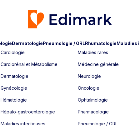
logie
Dermatologie
Pneumologie / ORL
Rhumatologie
Maladies 
Cardiologie
Maladies rares
Cardiorénal et Métabolisme
Médecine générale
Dermatologie
Neurologie
Gynécologie
Oncologie
Hématologie
Ophtalmologie
Hépato-gastroentérologie
Pharmacologie
Maladies infectieuses
Pneumologie / ORL