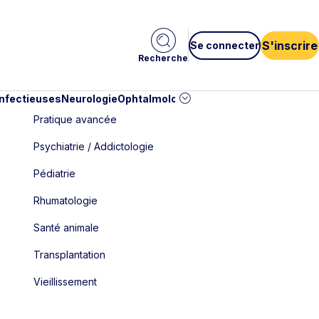
S'inscrire
Se connecter
Recherche
infectieuses
Neurologie
Ophtalmologie
Pédiatrie
Cardiologie
Car
Pratique avancée
Psychiatrie / Addictologie
Pédiatrie
Rhumatologie
Santé animale
Transplantation
Vieillissement