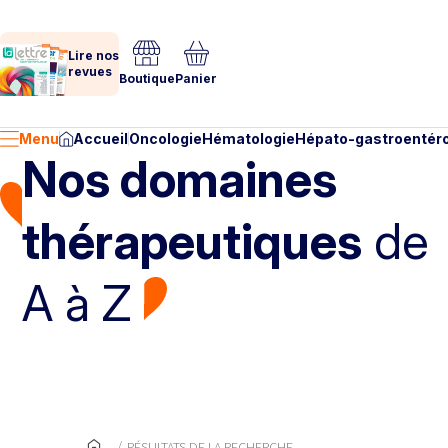
Lire nos
revues
Boutique
Panier
Menu
Accueil
Oncologie
Hématologie
Hépato-gastroentéro
Nos domaines
thérapeutiques
de
A à Z
RÉSULTATS DE LA RECHERCHE