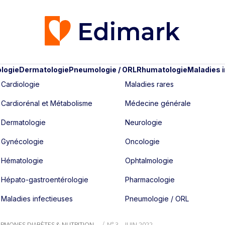
logie
Dermatologie
Pneumologie / ORL
Rhumatologie
Maladies 
Cardiologie
Maladies rares
Cardiorénal et Métabolisme
Médecine générale
Dermatologie
Neurologie
Gynécologie
Oncologie
Hématologie
Ophtalmologie
Hépato-gastroentérologie
Pharmacologie
Maladies infectieuses
Pneumologie / ORL
RMONES DIABÈTES & NUTRITION
N° 3 - JUIN 2022