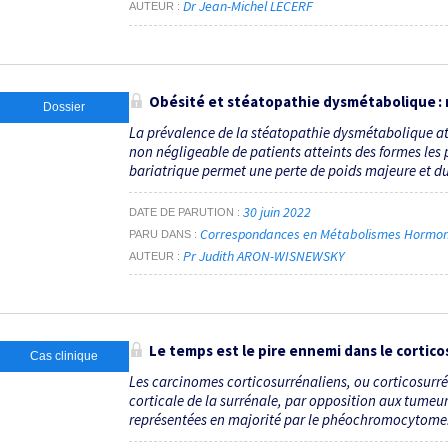
Dr Jean-Michel LECERF
AUTEUR
Obésité et stéatopathie dysmétabolique : m
Dossier
La prévalence de la stéatopathie dysmétabolique at
non négligeable de patients atteints des formes les 
bariatrique permet une perte de poids majeure et dur
30 juin 2022
DATE DE PARUTION
Correspondances en Métabolismes Hormones 
PARU DANS
Pr Judith ARON-WISNEWSKY
AUTEUR
Le temps est le pire ennemi dans le cortico
Cas clinique
Les carcinomes corticosurrénaliens, ou corticosurr
corticale de la surrénale, par opposition aux tumeu
représentées en majorité par le phéochromocytome. Il