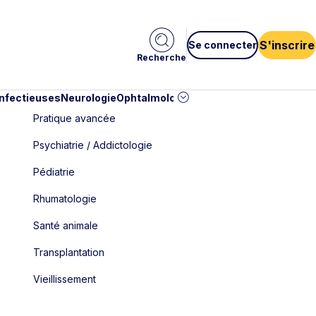
S'inscrire
Se connecter
Recherche
infectieuses
Neurologie
Ophtalmologie
Pédiatrie
Cardiologie
Car
Pratique avancée
Psychiatrie / Addictologie
Pédiatrie
Rhumatologie
Santé animale
Transplantation
Vieillissement