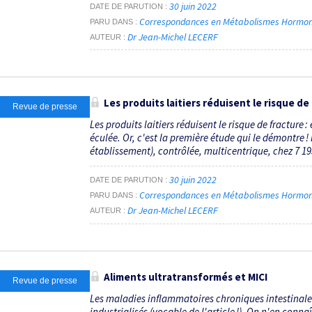
30 juin 2022
DATE DE PARUTION
Correspondances en Métabolismes Hormones 
PARU DANS
Dr Jean-Michel LECERF
AUTEUR
Les produits laitiers réduisent le risque de
Revue de presse
Les produits laitiers réduisent le risque de fracture 
éculée. Or, c'est la première étude qui le démontre !
établissement), contrôlée, multicentrique, chez 7 195
30 juin 2022
DATE DE PARUTION
Correspondances en Métabolismes Hormones 
PARU DANS
Dr Jean-Michel LECERF
AUTEUR
Aliments ultratransformés et MICI
Revue de presse
Les maladies inflammatoires chroniques intestinales 
industrialisés (vocable de l'article !). On n'en conn