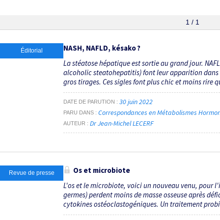
1 / 1
NASH, NAFLD, késako ?
Éditorial
La stéatose hépatique est sortie au grand jour. NAFL
alcoholic steatohepatitis) font leur apparition dans
gros tirages. Ces sigles font plus chic et moins rire qu
30 juin 2022
DATE DE PARUTION
Correspondances en Métabolismes Hormones 
PARU DANS
Dr Jean-Michel LECERF
AUTEUR
Os et microbiote
Revue de presse
L'os et le microbiote, voici un nouveau venu, pour l'
germes) perdent moins de masse osseuse après défic
cytokines ostéoclastogéniques. Un traitement probio