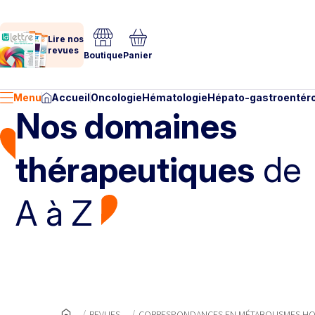
Lire nos
revues
Boutique
Panier
Menu
Accueil
Oncologie
Hématologie
Hépato-gastroentéro
Nos domaines
thérapeutiques
de
A à Z
REVUES
CORRESPONDANCES EN MÉTABOLISMES HO