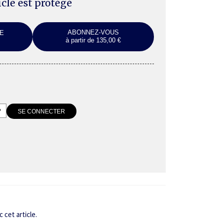
ticle est protégé
ABONNEZ-VOUS
E
à partir de 135,00 €
 cet article.