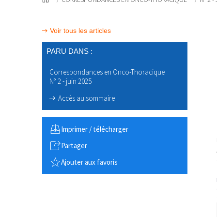
Voir tous les articles
PARU DANS :
Correspondances en Onco-Thoracique
N° 2 - juin 2025
Accès au sommaire
Imprimer / télécharger
Partager
Ajouter aux favoris