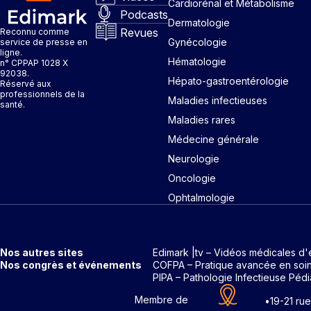
Cardiorénal et Métabolisme
Podcasts
Dermatologie
Revues
Reconnu comme
Gynécologie
service de presse en
ligne.
Hématologie
n° CPPAP 1028 X
92038.
Hépato-gastroentérologie
Réservé aux
professionnels de la
Maladies infectieuses
santé.
Maladies rares
Médecine générale
Neurologie
Oncologie
Ophtalmologie
Nos autres sites
Edimark |tv – Vidéos médicales d'
Nos congrès et événements
COFPA – Pratique avancée en soi
PIPA – Pathologie Infectieuse Pédi
Membre de
•
19-21 ru