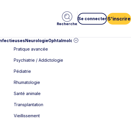
S'inscrire
Se connecter
Recherche
infectieuses
Neurologie
Ophtalmologie
Pédiatrie
Cardiologie
Car
Pratique avancée
Psychiatrie / Addictologie
Pédiatrie
Rhumatologie
Santé animale
Transplantation
Vieillissement