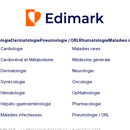
logie
Dermatologie
Pneumologie / ORL
Rhumatologie
Maladies 
Cardiologie
Maladies rares
Cardiorénal et Métabolisme
Médecine générale
Dermatologie
Neurologie
Gynécologie
Oncologie
Hématologie
Ophtalmologie
Hépato-gastroentérologie
Pharmacologie
Maladies infectieuses
Pneumologie / ORL
 JUIN 2025
L’IRRADIATION INTESTINALE : UN MODÈLE D’EFF...