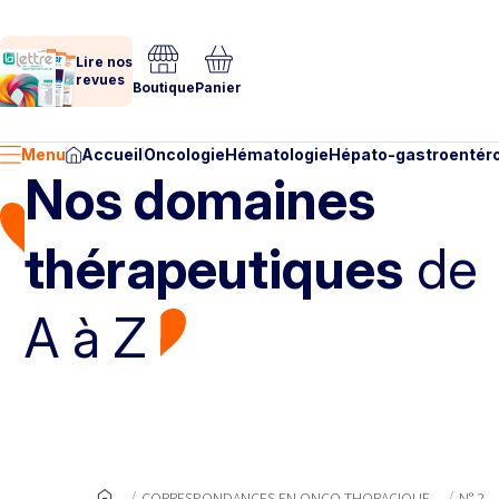
Lire nos
revues
Boutique
Panier
Menu
Accueil
Oncologie
Hématologie
Hépato-gastroentéro
Nos domaines
thérapeutiques
de
A à Z
CORRESPONDANCES EN ONCO-THORACIQUE
N° 2 -