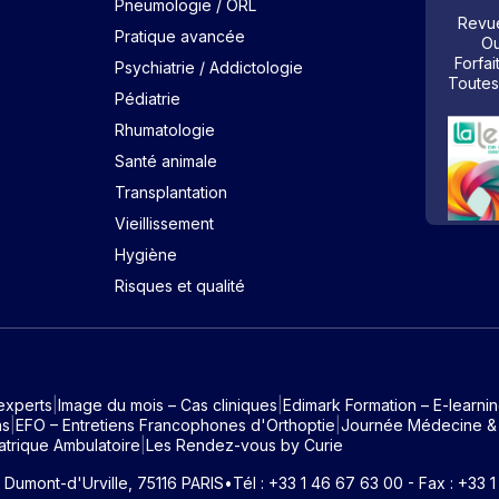
Pneumologie / ORL
Revue
Pratique avancée
Ou
Forfai
Psychiatrie / Addictologie
Toutes
Pédiatrie
Rhumatologie
Santé animale
Transplantation
Vieillissement
Hygiène
Risques et qualité
experts
Image du mois – Cas cliniques
Edimark Formation – E-learni
ns
EFO – Entretiens Francophones d'Orthoptie
Journée Médecine &
atrique Ambulatoire
Les Rendez-vous by Curie
e Dumont-d'Urville, 75116 PARIS
•
Tél : +33 1 46 67 63 00 - Fax : +33 