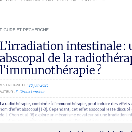
FIGURE ET RECHERCHE
L’irradiation intestinale :
abscopal de la radiothér
l’immunothérapie ?
30 juin 2025
MIS EN LIGNE LE
E. Giroux Leprieur
AUTEUR
La radiothérapie, combinée à l’immunothérapie, peut induire des effets a
nom d’effet abscopal [1-3]. Cependant, cet effet abscopal reste discuté e
de J. Chen et al. [6] explore un mécanisme novateur où une irradiation in
radiotherapy) améliore significativement l’efficacité des inhibiteurs de 