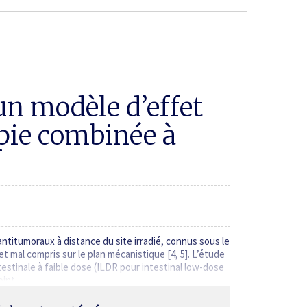
 un modèle d’effet
apie combinée à
ntitumoraux à distance du site irradié, connus sous le
t mal ­compris sur le plan mécanistique [4, 5]. L’étude
testinale à faible dose (ILDR pour intestinal low-dose
point…