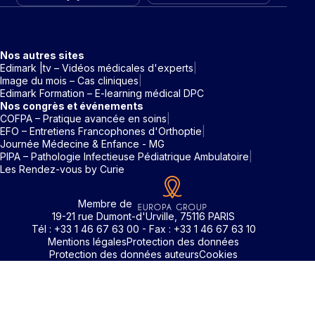
Nos autres sites
Edimark |tv – Vidéos médicales d'experts
Image du mois – Cas cliniques
Edimark Formation – E-learning médical DPC
Nos congrès et événements
COFPA – Pratique avancée en soins
EFO – Entretiens Francophones d'Orthoptie
Journée Médecine & Enfance - MG
PIPA – Pathologie Infectieuse Pédiatrique Ambulatoire
Les Rendez-vous by Curie
Membre de
19-21 rue Dumont-d'Urville, 75116 PARIS
Tél : +33 1 46 67 63 00 - Fax : +33 1 46 67 63 10
Mentions légales
Protection des données
Protection des données auteurs
Cookies
Rechercher un mot clé
Identifiant / Mot de passe oubli
Pour accéder aux contenus publiés sur Edimark.fr vous dev