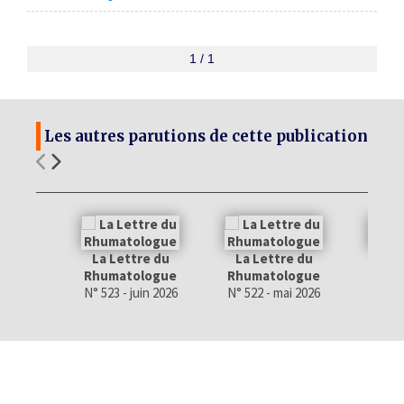
1 / 1
Les autres parutions de cette publication
La Lettre du
La Lettre du
La 
Rhumatologue
Rhumatologue
Rhum
N° 523 - juin 2026
N° 522 - mai 2026
N° 521