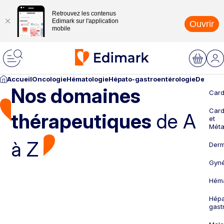
Retrouvez les contenus
Edimark sur l'application
Ouvrir
mobile
Accueil
Oncologie
Hématologie
Hépato-gastroentérologie
Dermato
Nos domaines
Card
Card
thérapeutiques
de A
et
Méta
à Z
Derm
Gyné
Héma
Hépa
gast