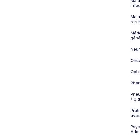
Mala
infe
Mala
rare
Méd
géné
Neur
Onco
Opht
Phar
Pneu
/ OR
Prat
ava
Psych
Addi