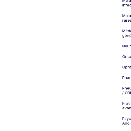
Mala
infe
Mala
rare
Méd
géné
Neur
Onco
Opht
Phar
Pneu
/ OR
Prat
ava
Psych
Addi