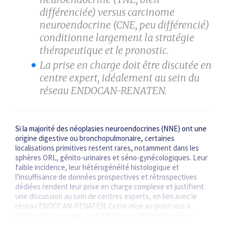
différenciée) versus carcinome
neuroendocrine (CNE, peu différencié)
conditionne largement la stratégie
thérapeutique et le pronostic.
La prise en charge doit être discutée en
centre expert, idéalement au sein du
réseau ENDOCAN-RENATEN.
Si la majorité des néoplasies neuroendocrines (NNE) ont une
origine digestive ou bronchopulmonaire, certaines
localisations primitives restent rares, notamment dans les
sphères ORL, génito-urinaires et séno-gynécologiques. Leur
faible incidence, leur hétérogénéité histologique et
l’insuffisance de données prospectives et rétrospectives
dédiées rendent leur prise en charge complexe et justifient
une discussion au sein de centres experts, en lien avec le
réseau ENDOCAN-RENATEN. Cette mise au point vise à
décrire les principales caractéristiques diagnostiques et
thérapeutiques des NNE de localisation…