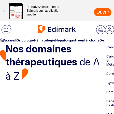
Retrouvez les contenus
Edimark sur l'application
Ouvrir
mobile
Accueil
Oncologie
Hématologie
Hépato-gastroentérologie
Dermato
Nos domaines
Card
Card
thérapeutiques
de A
et
Méta
à Z
Derm
Gyné
Héma
Hépa
gast