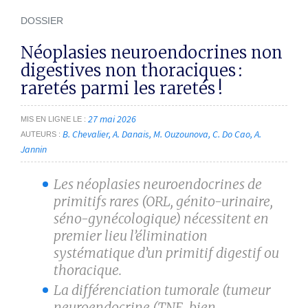
DOSSIER
Néoplasies neuroendocrines non
digestives non thoraciques :
raretés parmi les raretés !
27 mai 2026
MIS EN LIGNE LE
B. Chevalier
A. Danais
M. Ouzounova
C. Do Cao
A.
AUTEURS
Jannin
Les néoplasies neuroendocrines de
primitifs rares (ORL, génito-urinaire,
séno-gynécologique) nécessitent en
premier lieu l’élimination
systématique d’un primitif digestif ou
thoracique.
La différenciation tumorale (tumeur
neuroendocrine (TNE, bien