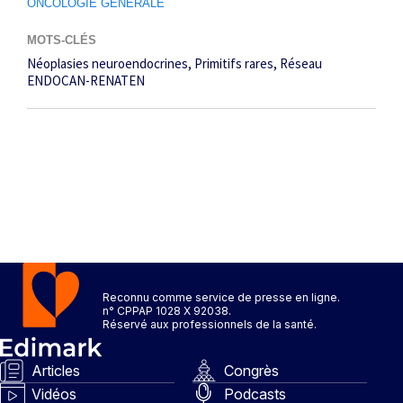
ONCOLOGIE GÉNÉRALE
MOTS-CLÉS
Néoplasies neuroendocrines
Primitifs rares
Réseau
ENDOCAN-RENATEN
Reconnu comme service de presse en ligne.
n° CPPAP 1028 X 92038.
Réservé aux professionnels de la santé.
Articles
Congrès
Vidéos
Podcasts