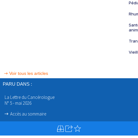
Pédi
Rhum
Sant
anim
Tran
Viei
Voir tous les articles
PARU DANS :
La Lettre du Cancérologue
N° 5 - mai 2026
Accès au sommaire