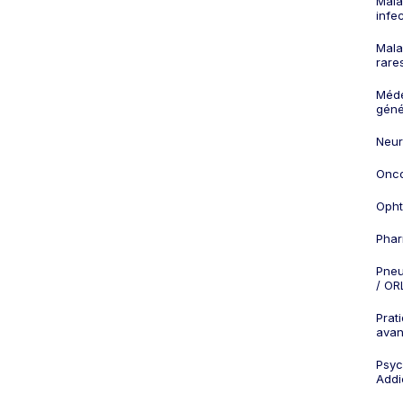
Mala
infe
Mala
rare
Méd
géné
Neur
Onco
Opht
Phar
Pneu
/ OR
Prat
ava
Psych
Addi