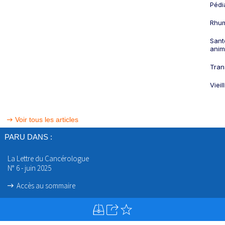
Pédi
Rhum
Sant
anim
Tran
Viei
Voir tous les articles
PARU DANS :
La Lettre du Cancérologue
N° 6 - juin 2025
Accès au sommaire