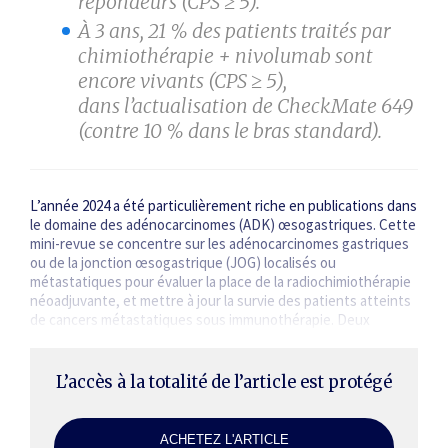
répondeurs (CPS ≥ 5).
À 3 ans, 21 % des patients traités par
chimiothérapie + nivolumab sont
encore vivants (CPS ≥ 5),
dans l’actualisation de CheckMate 649
(contre 10 % dans le bras standard).
L’année 2024 a été particulièrement riche en publications dans
le domaine des adénocarcinomes (ADK) œsogastriques. Cette
mini-revue se concentre sur les adénocarcinomes gastriques
ou de la jonction œsogastrique (JOG) localisés ou
métastatiques pour évaluer la place de la radiochimiothérapie
néoadjuvante, et mettre à jour la survie des patients atteints
de cancers métastatiques sous immunothérapie. Deux
articles de l’année 2024 sont résumés dans cette synthèse :…
L’accès à la totalité de l’article est protégé
ACHETEZ L'ARTICLE