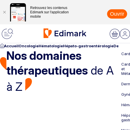
Retrouvez les contenus
Edimark sur l'application
Ouvrir
mobile
Accueil
Oncologie
Hématologie
Hépato-gastroentérologie
Dermato
Nos domaines
Card
Card
thérapeutiques
de A
et
Méta
à Z
Derm
Gyné
Héma
Hépa
gast