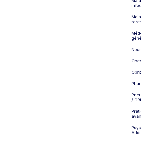
Mala
infe
Mala
rare
Méd
géné
Neur
Onco
Opht
Phar
Pneu
/ OR
Prat
ava
Psych
Addi