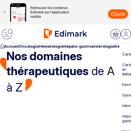
Retrouvez les contenus
Edimark sur l'application
Ouvrir
mobile
Accueil
Oncologie
Hématologie
Hépato-gastroentérologie
Dermato
Nos domaines
Card
Card
thérapeutiques
de A
et
Méta
à Z
Derm
Gyné
Héma
Hépa
gast