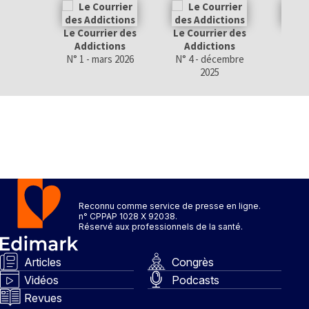
Le Courrier des
Le Courrier des
Le Co
Addictions
Addictions
Add
N° 1 - mars 2026
N° 4 - décembre
N° 3 
2025
Reconnu comme service de presse en ligne.
n° CPPAP 1028 X 92038.
Réservé aux professionnels de la santé.
Articles
Congrès
Vidéos
Podcasts
Revues