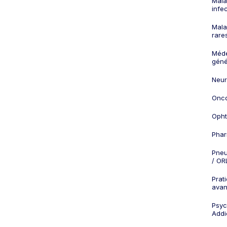
Mala
infe
Mala
rare
Méd
géné
Neur
Onco
Opht
Phar
Pneu
/ OR
Prat
ava
Psych
Addi