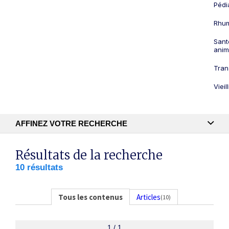
Pédi
Rhum
Sant
anim
Tran
Viei
AFFINEZ VOTRE RECHERCHE
Recherche textuelle
Résultats de la recherche
10 résultats
Publication
Tous les contenus
Articles
(10)
1 / 1