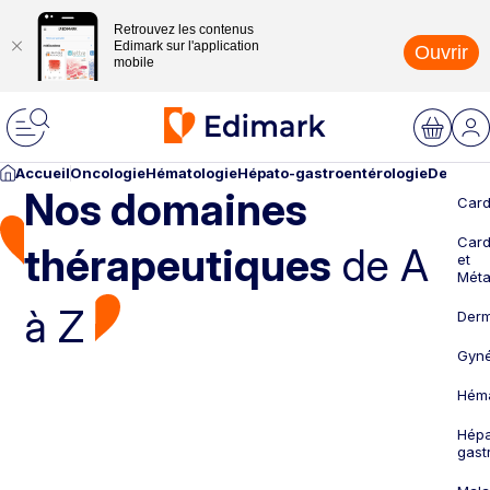
Retrouvez les contenus
Edimark sur l'application
Ouvrir
mobile
Accueil
Oncologie
Hématologie
Hépato-gastroentérologie
Dermato
Nos domaines
Card
Card
thérapeutiques
de A
et
Méta
à Z
Derm
Gyné
Héma
Hépa
gast