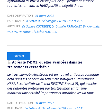
hybridation in situ” n'existe plus, ce qui permet de classer
toutes les tumeurs en HER2 positif et négatif.Une ...
31 mars 2021
DATE DE PARUTION
La Lettre du Sénologue / N° 91 - mars 2021
PARU DANS
Dr Sophie COTTERET
Dr Camille FRANCHET
Dr Alexander
AUTEURS
VALENT
Dr Marie-Christine MATHIEU
Dossier
Après le T-DM1, quelles avancées dans les
traitements vectorisés ?
Le trastuzumab déruxtécan est un nouvel anticorps conjugué
actif dans les cancers du sein métastatiques surexprimant
HER2. Les résultats de l'essai DESTINY-Breast 01, qui a inclus
des patientes prétraitées par trastuzumab emtansine,
montrent une activité importante et durable avec un taux ...
31 mars 2021
DATE DE PARUTION
La Lettre du Sénologue / N° 91 - mars 2021
PARU DANS