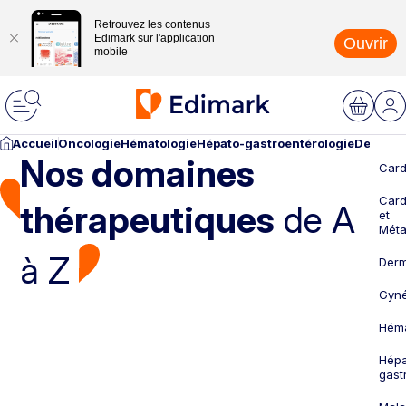
Retrouvez les contenus
Edimark sur l'application
Ouvrir
mobile
Accueil
Oncologie
Hématologie
Hépato-gastroentérologie
Dermato
Nos domaines
Card
Card
thérapeutiques
de A
et
Méta
à Z
Derm
Gyné
Héma
Hépa
gast