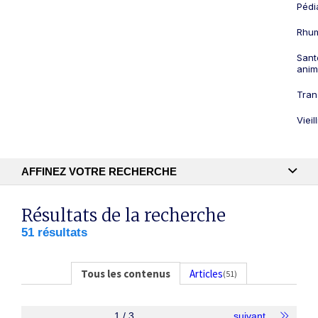
Pédi
Rhum
Sant
anim
Tran
Viei
AFFINEZ VOTRE RECHERCHE
Recherche textuelle
Résultats de la recherche
51 résultats
Publication
Tous les contenus
Articles
(51)
1 / 3
suivant