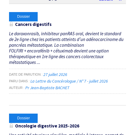
Thématiques
Dossier
Cancers digestifs
HER2
×
Le daraxonrasib, inhibiteur panRAS oral, devient le standard
de 2e ligne chez les patients atteints d’un adénocarcinome du
pancréas métastatique. La combinaison
Dates
FOLFIRI + encorafénib + cétuximab devient une option
thérapeutique en 1re ligne des cancers colo­rectaux
Du
métastatiques ...
au
27 juillet 2026
DATE DE PARUTION
La Lettre du Cancérologue / N° 7 - juillet 2026
PARU DANS
Pr Jean-Baptiste BACHET
AUTEUR
RECHERCHER
Dossier
Oncologie digestive 2025-2026