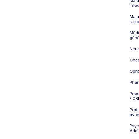
Mala
infe
Mala
rare
Méd
géné
Neur
Onco
Opht
Phar
Pneu
/ OR
Prat
ava
Psych
Addi