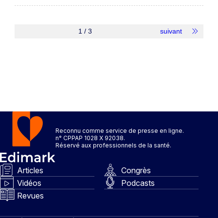
1 / 3
suivant
Reconnu comme service de presse en ligne.
n° CPPAP 1028 X 92038.
Réservé aux professionnels de la santé.
Articles
Congrès
Vidéos
Podcasts
Revues