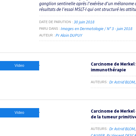
ganglion sentinelle après l'exérèse d'un mélanome c
résultats de l'essai MSLT-I qui ont structuré les attitud
30 juin 2018
DATE DE PARUTION
Images en Dermatologie / N° 3 - juin 2018
PARU DANS
Pr Alain DUPUY
AUTEUR
Carcinome de Merkel 
Video
immunothérapie
Dr Astrid BLOM
AUTEURS
Carcinome de Merkel -
Video
de la tumeur primitiv
Dr Astrid BLOM
AUTEURS
CALVIER
Pr Vincent DES