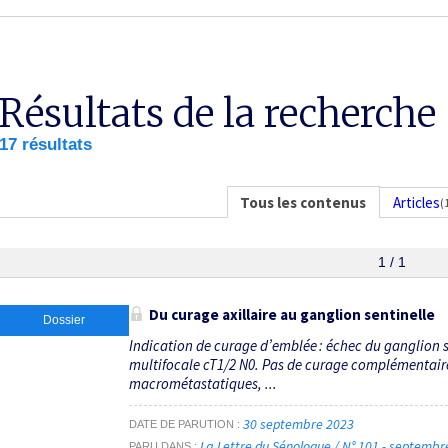
Résultats de la recherche
17 résultats
Tous les contenus
Articles
(
1 / 1
Du curage axillaire au ganglion sentinelle
Dossier
Indication de curage d’emblée : échec du ganglion se
multifocale cT1/2 N0. Pas de curage complémentaire 
macrométastatiques, ...
30 septembre 2023
DATE DE PARUTION
La Lettre du Sénologue / N° 101 - septemb
PARU DANS