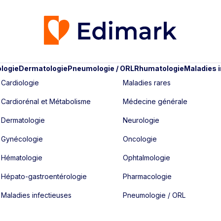
logie
Dermatologie
Pneumologie / ORL
Rhumatologie
Maladies 
Cardiologie
Maladies rares
Cardiorénal et Métabolisme
Médecine générale
Dermatologie
Neurologie
Gynécologie
Oncologie
Hématologie
Ophtalmologie
Hépato-gastroentérologie
Pharmacologie
Maladies infectieuses
Pneumologie / ORL