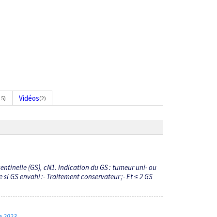
Vidéos
15)
(2)
ntinelle (GS), cN1. Indication du GS : tumeur uni- ou
si GS envahi :- Traitement conservateur ;- Et ≤ 2 GS
re 2023