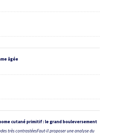
9
emme âgée
nome cutané primitif : le grand bouleversement
tudes très contrastéesFaut-il proposer une analyse du