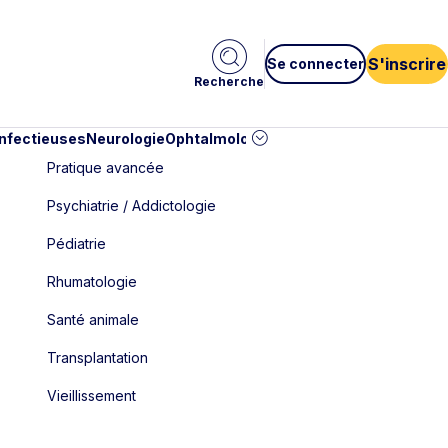
S'inscrire
Se connecter
Recherche
infectieuses
Neurologie
Ophtalmologie
Pédiatrie
Cardiologie
Car
Pratique avancée
Psychiatrie / Addictologie
Pédiatrie
Rhumatologie
Santé animale
Transplantation
Vieillissement