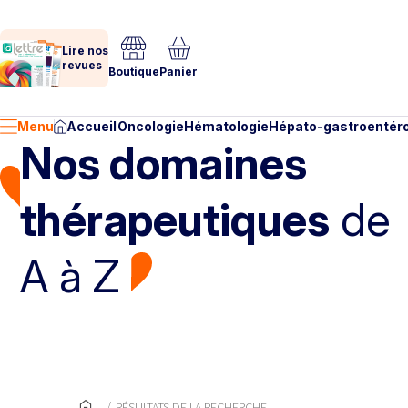
Lire nos
revues
Boutique
Panier
Menu
Accueil
Oncologie
Hématologie
Hépato-gastroentéro
Nos domaines
thérapeutiques
de
A à Z
RÉSULTATS DE LA RECHERCHE