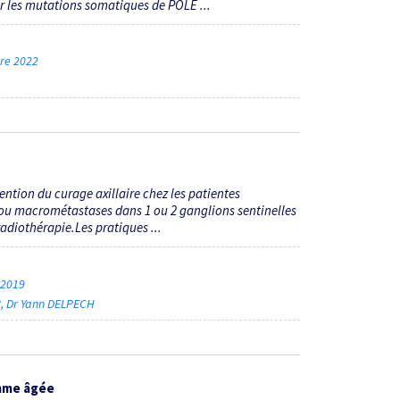
 les mutations somatiques de POLE ...
bre 2022
tion du curage axillaire chez les patientes
 ou macrométastases dans 1 ou 2 ganglions sentinelles
radiothérapie.Les pratiques ...
e 2019
R
Dr Yann DELPECH
emme âgée