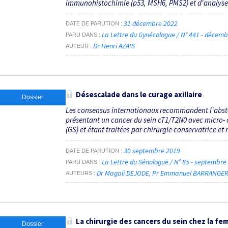
immunohistochimie (p53, MSH6, PMS2) et d'analyser
31 décembre 2022
DATE DE PARUTION
La Lettre du Gynécologue / N° 441 - décem
PARU DANS
Dr Henri AZAÏS
AUTEUR
Désescalade dans le curage axillaire
Dossier
Les consensus internationaux recommandent l'absten
présentant un cancer du sein cT1/T2N0 avec micro-
(GS) et étant traitées par chirurgie conservatrice et 
30 septembre 2019
DATE DE PARUTION
La Lettre du Sénologue / N° 85 - septembr
PARU DANS
Dr Magali DEJODE
Pr Emmanuel BARRANGE
AUTEURS
La chirurgie des cancers du sein chez la f
Dossier