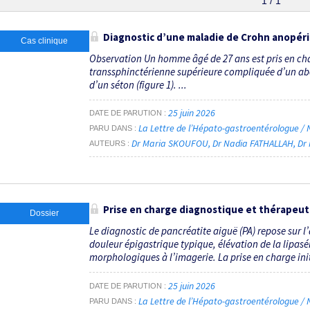
1 / 1
Diagnostic d’une maladie de Crohn anopéri
Cas clinique
Observation Un homme âgé de 27 ans est pris en cha
transsphinctérienne supérieure compliquée d’un abc
d’un séton (figure 1). ...
25 juin 2026
DATE DE PARUTION
La Lettre de l’Hépato-gastroentérologue / N
PARU DANS
Dr Maria SKOUFOU
Dr Nadia FATHALLAH
Dr
AUTEURS
Prise en charge diagnostique et thérapeuti
Dossier
Le diagnostic de pancréatite aiguë (PA) repose sur l’
douleur épigastrique typique, élévation de la lipasé
morphologiques à l’imagerie. La prise en charge init
25 juin 2026
DATE DE PARUTION
La Lettre de l’Hépato-gastroentérologue / N
PARU DANS