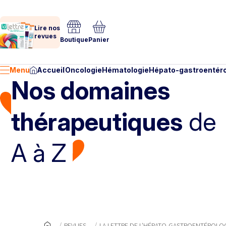
Lire nos
revues
Boutique
Panier
Menu
Accueil
Oncologie
Hématologie
Hépato-gastroentéro
Nos domaines
thérapeutiques
de
A à Z
REVUES
LA LETTRE DE L’HÉPATO-GASTROENTÉROL