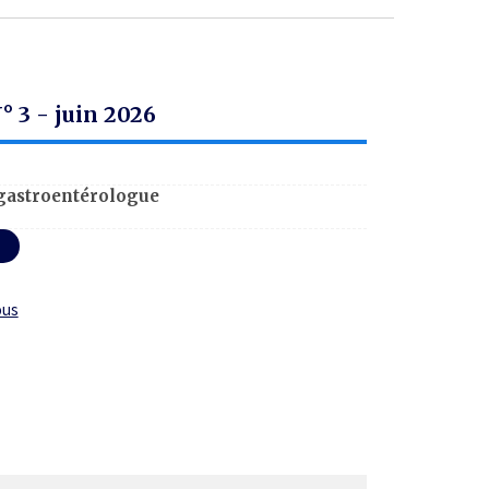
° 3 - juin 2026
-gastroentérologue
ous