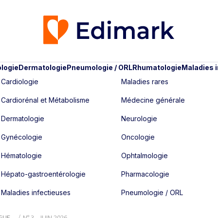
logie
Dermatologie
Pneumologie / ORL
Rhumatologie
Maladies 
Cardiologie
Maladies rares
Cardiorénal et Métabolisme
Médecine générale
Dermatologie
Neurologie
Gynécologie
Oncologie
Hématologie
Ophtalmologie
Hépato-gastroentérologie
Pharmacologie
Maladies infectieuses
Pneumologie / ORL
OGUE
N° 3 - JUIN 2026