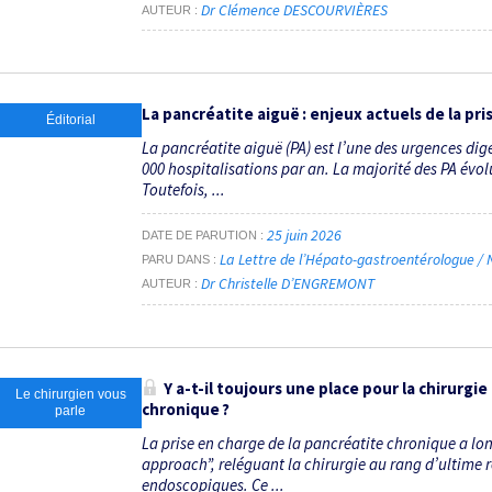
Dr Clémence DESCOURVIÈRES
AUTEUR
La pancréatite aiguë : enjeux actuels de la pr
Éditorial
La pancréatite aiguë (PA) est l’une des urgences dige
000 hospitalisations par an. La majorité des PA év
Toutefois, ...
25 juin 2026
DATE DE PARUTION
La Lettre de l’Hépato-gastroentérologue / N
PARU DANS
Dr Christelle D’ENGREMONT
AUTEUR
Y a-t-il toujours une place pour la chirurgie
Le chirurgien vous
chronique ?
parle
La prise en charge de la pancréatite chronique a lo
approach”, reléguant la chirurgie au rang d’ultime 
endoscopiques. Ce ...