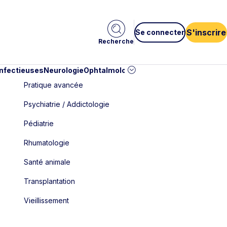
S'inscrire
Se connecter
Recherche
infectieuses
Neurologie
Ophtalmologie
Pédiatrie
Cardiologie
Car
Pratique avancée
Psychiatrie / Addictologie
Pédiatrie
Rhumatologie
Santé animale
Transplantation
Vieillissement