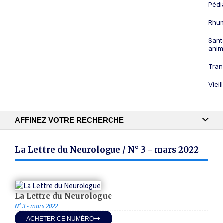
Pédi
Rhum
Sant
anim
Tran
Viei
AFFINEZ VOTRE RECHERCHE
Recherche textuelle
La Lettre du Neurologue / N° 3 - mars 2022
Publication
La Lettre du Neurologue
N° 3 - mars 2022
ACHETER CE NUMÉRO