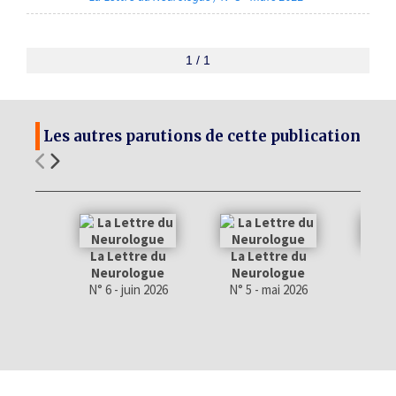
1 / 1
Les autres parutions de cette publication
La Lettre du
La Lettre du
La 
Neurologue
Neurologue
Neu
N° 6 - juin 2026
N° 5 - mai 2026
N° 4 