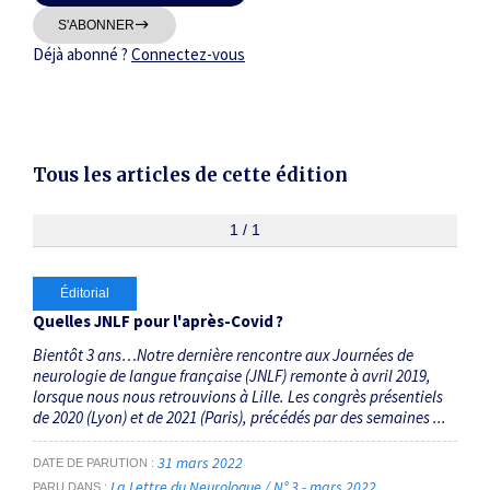
Thématiques
S'ABONNER
Déjà abonné ?
Connectez-vous
Tous les articles de cette édition
Dates
Du
1 / 1
au
Éditorial
RECHERCHER
Quelles JNLF pour l'après-Covid ?
Bientôt 3 ans…Notre dernière rencontre aux Journées de
neurologie de langue française (JNLF) remonte à avril 2019,
lorsque nous nous retrouvions à Lille. Les congrès présentiels
de 2020 (Lyon) et de 2021 (Paris), précédés par des semaines ...
31 mars 2022
DATE DE PARUTION
La Lettre du Neurologue / N° 3 - mars 2022
PARU DANS