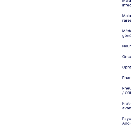
Mala
infe
Mala
rare
Méd
géné
Neur
Onco
Opht
Phar
Pneu
/ OR
Prat
ava
Psych
Addi