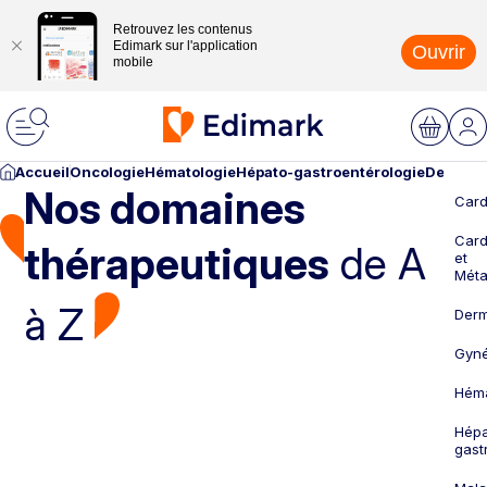
Retrouvez les contenus
Edimark sur l'application
Ouvrir
mobile
Accueil
Oncologie
Hématologie
Hépato-gastroentérologie
Dermato
Nos domaines
Card
Card
thérapeutiques
de A
et
Méta
à Z
Derm
Gyné
Héma
Hépa
gast