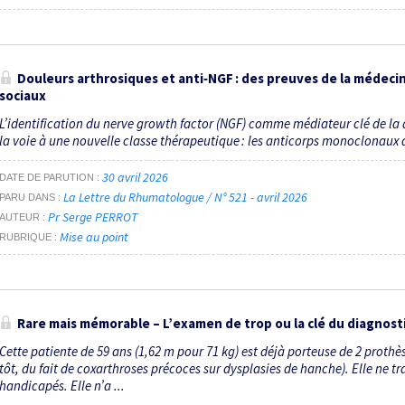
Douleurs arthrosiques et anti‑NGF : des preuves de la médecin
sociaux
L’identification du nerve growth factor (NGF) comme médiateur clé de la d
la voie à une nouvelle classe thérapeutique : les anticorps monoclonaux an
30 avril 2026
DATE DE PARUTION
La Lettre du Rhumatologue / N° 521 - avril 2026
PARU DANS
Pr Serge PERROT
AUTEUR
Mise au point
RUBRIQUE
Rare mais mémorable – L’examen de trop ou la clé du dia­gnosti
Cette patiente de 59 ans (1,62 m pour 71 kg) est déjà porteuse de 2 proth
tôt, du fait de coxarthroses précoces sur dysplasies de hanche). Elle ne t
handicapés. Elle n’a ...