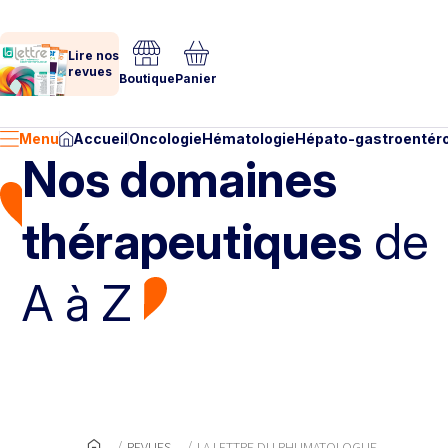
Lire nos
revues
Boutique
Panier
Menu
Accueil
Oncologie
Hématologie
Hépato-gastroentéro
Nos domaines
thérapeutiques
de
A à Z
REVUES
LA LETTRE DU RHUMATOLOGUE