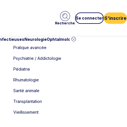
S'inscrire
Se connecter
Recherche
infectieuses
Neurologie
Ophtalmologie
Pédiatrie
Cardiologie
Car
Pratique avancée
Psychiatrie / Addictologie
Pédiatrie
Rhumatologie
Santé animale
Transplantation
Vieillissement