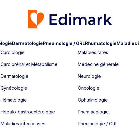
logie
Dermatologie
Pneumologie / ORL
Rhumatologie
Maladies 
Cardiologie
Maladies rares
Cardiorénal et Métabolisme
Médecine générale
Dermatologie
Neurologie
Gynécologie
Oncologie
Hématologie
Ophtalmologie
Hépato-gastroentérologie
Pharmacologie
Maladies infectieuses
Pneumologie / ORL