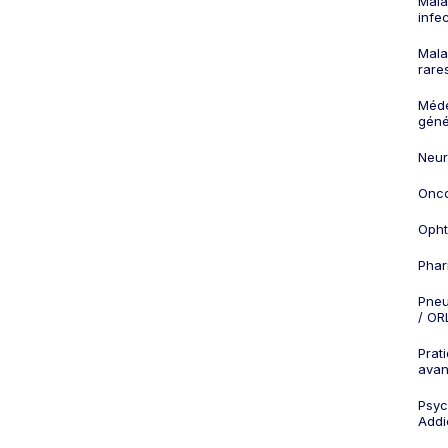
Mala
infe
Mala
rare
Méd
géné
Neur
Onco
Opht
Phar
Pneu
/ OR
Prat
ava
Psych
Addi