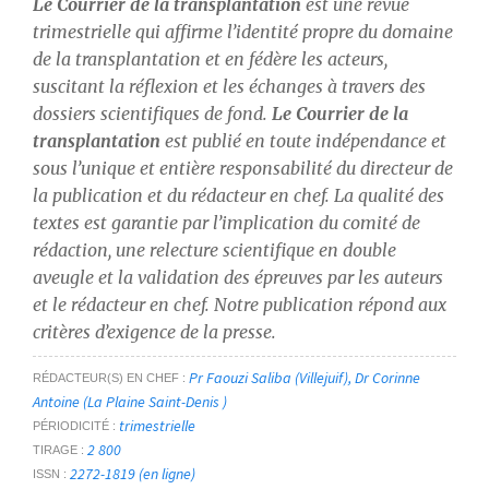
Le Courrier de la transplantation
 est une revue 
Thématiques
trimestrielle qui affirme l’identité propre du domaine 
de la transplantation et en fédère les acteurs, 
suscitant la réflexion et les échanges à travers des 
dossiers scientifiques de fond. 
Le Courrier de la 
transplantation 
est publié en toute indépendance et 
sous l’unique et entière responsabilité du directeur de 
Dates
la publication et du rédacteur en chef. La qualité des 
Du
textes est garantie par l’implication du comité de 
au
rédaction, une relecture scientifique en double 
aveugle et la validation des épreuves par les auteurs 
et le rédacteur en chef. Notre publication répond aux 
RECHERCHER
critères d’exigence de la presse.
Pr Faouzi Saliba (Villejuif), Dr Corinne
RÉDACTEUR(S) EN CHEF
Antoine (La Plaine Saint-Denis )
trimestrielle
PÉRIODICITÉ
2 800
TIRAGE
2272-1819 (en ligne)
ISSN