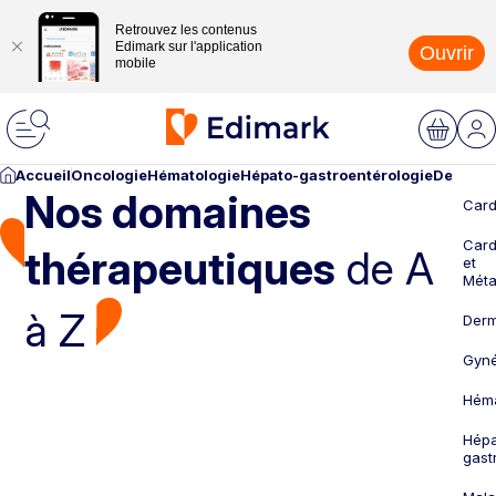
Retrouvez les contenus
Edimark sur l'application
Ouvrir
mobile
Accueil
Oncologie
Hématologie
Hépato-gastroentérologie
Dermato
Nos domaines
Card
Card
thérapeutiques
de A
et
Méta
à Z
Derm
Gyné
Héma
Hépa
gast