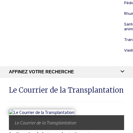
Pédi
Rhum
Sant
anim
Tran
Viei
AFFINEZ VOTRE RECHERCHE
Recherche textuelle
Le Courrier de la Transplantation
Publication
Le Courrier de la Transplantation