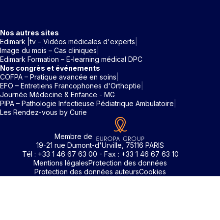
Nos autres sites
Edimark |tv – Vidéos médicales d'experts
Image du mois – Cas cliniques
Edimark Formation – E-learning médical DPC
Nos congrès et événements
COFPA – Pratique avancée en soins
EFO – Entretiens Francophones d'Orthoptie
Journée Médecine & Enfance - MG
PIPA – Pathologie Infectieuse Pédiatrique Ambulatoire
Les Rendez-vous by Curie
Membre de
19-21 rue Dumont-d'Urville, 75116 PARIS
Tél : +33 1 46 67 63 00 - Fax : +33 1 46 67 63 10
Mentions légales
Protection des données
Protection des données auteurs
Cookies
Rechercher un mot clé
Identifiant / Mot de passe oubli
Pour accéder aux contenus publiés sur Edimark.fr vous dev
posséder un compte et vous identifier au moyen d’un email e